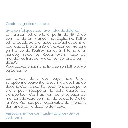
Conditions générales de vente
Livraison (cliquez pour avoir plus de détails)
.
La livraison est offerte à partir de 49 € de
commande en France métropolitaine. L’offre
est renouvelable à chaque visite/achat dans la
boutique Le Droit à la Belle Vie. Pour les livraisons
en France de l'Outre-mer et à l'International
(Europe, Suisse et Royaume-Uni, reste du
monde), les frais de livraison sont offerts à partir
de 59€.
Vous pouvez choisir une livraison en lettre suivie
ou Colissimo.
Les envois dans des pays hors Union
Européenne peuvent être soumis à des frais de
douane. Ces frais sont directement payés par le
client pour récupérer le colis auprès du
transporteur. Ces frais vont donc s'ajouter au
montant de votre commande. Le site Le Droit à
la Belle Vie n'est pas responsable du montant
demandé par la douane d'un pays.
Remboursement de commande - Echange - Service
après vente