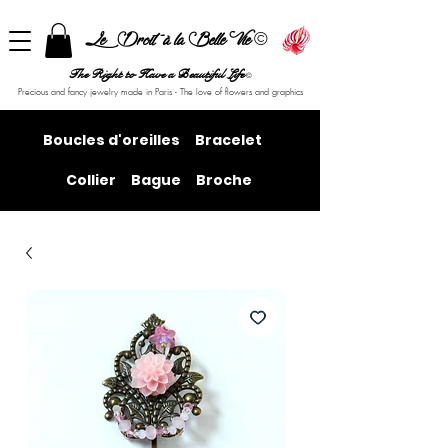
©
Le Droit à la Belle Vie
The Right to Have a Beautiful Life
©
Precious and fancy jewelry made in Paris - The love of flowers and graphics
Boucles d'oreilles
Bracelet
Collier
Bague
Broche