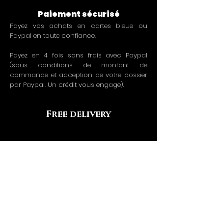
Paiement sécurisé
Payez vos achats en cartes bleue ou
Paypal en toute confiance.
Payez en 4 fois sans frais avec Paypal
(sous conditions de montant de
commande et acception de votre dossier
par Paypal. Un crédit vous engage).
Free delivery
From 49€ of purchases or at low prices from
3€.
Free delivery for loyal customers
(from the 5th purchase).
La livraison est offerte dès 49€ d'achats en
France métropolitaine et de 59€ dans le
reste du monde.