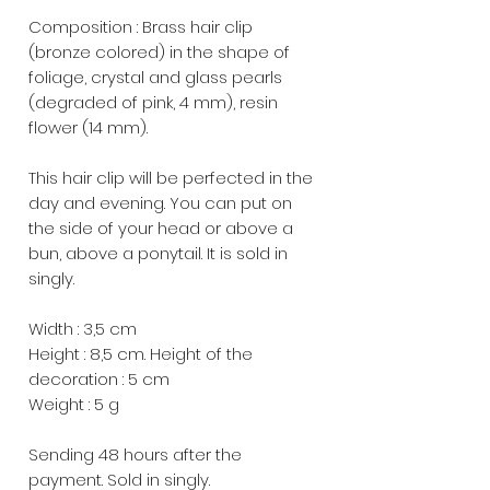
Composition : Brass hair clip
(bronze colored) in the shape of
foliage, crystal and glass pearls
(degraded of pink, 4 mm), resin
flower (14 mm).
This hair clip will be perfected in the
day and evening. You can put on
the side of your head or above a
bun, above a ponytail. It is sold in
singly.
Width : 3,5 cm
Height : 8,5 cm. Height of the
decoration : 5 cm
Weight : 5 g
Sending 48 hours after the
payment. Sold in singly.