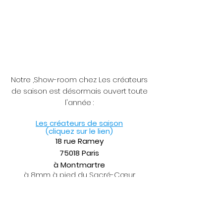
Notre ,Show-room chez Les créateurs
de saison est désormais ouvert toute
l'année :
Les créateurs de sa
iso
n
(cliquez sur le lien)
18 rue Ramey
75018 Paris
à Montmartre
à 8mm à pied du Sacré-Cœur
de 11h30 à 19h30 du mardi au samedi
de 14h à 20h les 1er et dernier
dimanche du mois