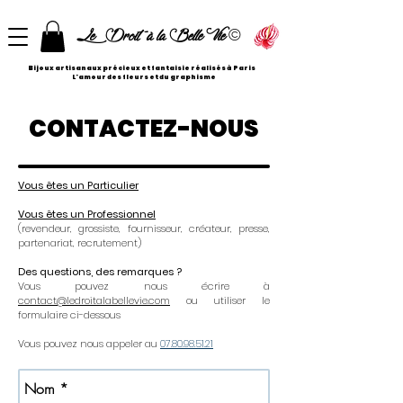
©
Le Droit à la Belle Vie
Bijoux artisanaux précieux et fantaisie réalisés à Paris
L'amour des fleurs et du graphisme
CONTACTEZ-NOUS
Vous êtes un Particulier
Vous êtes un Professionnel
(revendeur, grossiste, fournisseur, créateur, presse,
partenariat, recrutement)
Des questions, des remarques ?
Vous pouvez nous écrire à
contact@ledroitalabellevie.com
ou utiliser le
formulaire ci-dessous
Vous pouvez nous appeler au
07.80.98.51.21