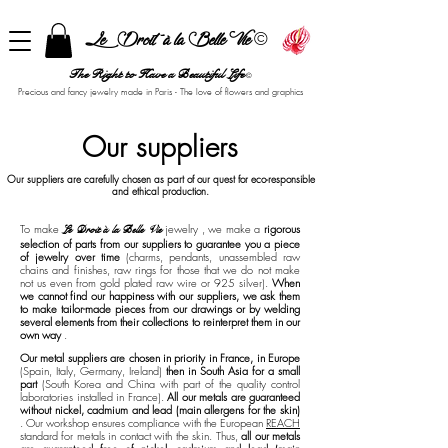
©
Le Droit à la Belle Vie
The Right to Have a Beautiful Life
©
Precious and fancy jewelry made in Paris - The love of flowers and graphics
Our suppliers
Our suppliers are carefully chosen as part of our quest for eco-responsible
and ethical production.
To make
jewelry
, we make a
rigorous
Le Droit à la Belle Vie
selection of parts from our suppliers to guarantee you a piece
of jewelry over time
(charms, pendants, unassembled raw
chains and finishes, raw rings for those that we do not make
not us even from gold plated raw wire or 925 silver).
When
we cannot find our happiness with our suppliers, we ask them
to make tailor-made pieces from our drawings or by welding
several elements from their collections to reinterpret them in our
own way
.
Our metal suppliers are chosen in priority in France, in Europe
(Spain, Italy, Germany, Ireland)
then in South Asia for a small
part
(South Korea and China with part of the quality control
laboratories installed in France).
All our metals are guaranteed
without nickel, cadmium and lead (main allergens for the skin)
. Our workshop ensures compliance with the European
REACH
standard for metals in contact with the skin. Thus,
all our metals