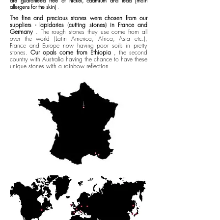
are guaranteed free of nickel, cadmium and lead (main
allergens for the skin)
.
The fine and precious stones were chosen from our
suppliers - lapidaries (cutting stones) in France and
Germany
. The rough stones they use come from all
over the world (Latin America, Africa, Asia etc.),
France and Europe now having poor soils in pretty
stones.
Our opals come from Ethiopia
, the second
country with Australia having the chance to have these
unique stones with a rainbow reflection.