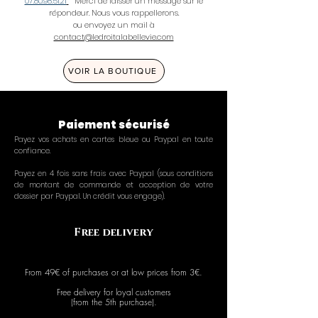
07.80.98.51.21
-
Merci de laisser un message sur le
répondeur. Nous vous rappellerons.
ou envoyez un mail à
contact@ledroitalabellevie.com
VOIR LA BOUTIQUE
Paiement sécurisé
Payez vos achats en cartes bleue ou Paypal en toute
confiance.
Payez en 4 fois sans frais avec Paypal (sous conditions
de montant de commande et acception de votre
dossier par Paypal. Un crédit vous engage).
Free delivery
From 49€ of purchases or at low prices from 3€.
Free delivery for loyal customers
(from the 5th purchase).