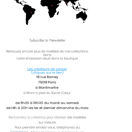
Subscribe to Newsletter
Retrouvez encore plus de modèles de nos collections
dans
notre showroom situé dans la boutique
Les créateurs de sa
iso
n
(cliquez sur le lien)
18 rue Ramey
75018 Paris
à Montmartre
à 8mm à pied du Sacré-Cœur
de 11h30 à 19h30 du mardi au samedi
de 14h à 20h les 1er et dernier dimanche du mois
Rencontrez la créatrice pour réaliser d
es modèles
sur mesure.
Pour prendre rendez-vous, téléphonez au