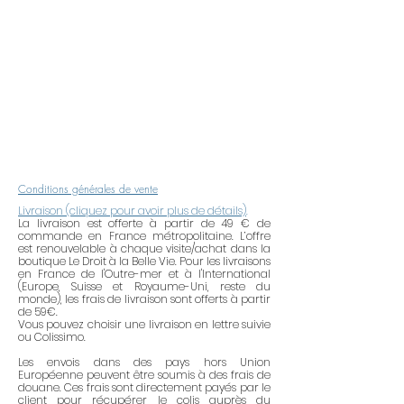
l’air, de l’acidité de la peau, l’eau, les
produits abrasifs, les produits
alcoolisés (crème, laque, parfum,
etc.). Pour maintenir tout leur éclat,
pensez à retirer vos bijoux lorsque
vous utilisez des produits
ménagers. Après avoir mis du
parfum ou de la crème, attendre 2
à 5 minutes avant de mettre votre
bijou. Ne portez pas votre bijou
Conditions générales de vente
dans le bain, la piscine, la mer ou
Livraison (cliquez pour avoir plus de détails)
.
pendant vos activités sportives.
La livraison est offerte à partir de 49 € de
commande en France métropolitaine. L’offre
Lorsque vous ne les portez pas,
est renouvelable à chaque visite/achat dans la
rangez vos bijoux dans un endroit
boutique Le Droit à la Belle Vie. Pour les livraisons
en France de l'Outre-mer et à l'International
sec et à l'abri de l'air (dans une
(Europe, Suisse et Royaume-Uni, reste du
boîte hermétique, du papier de
monde), les frais de livraison sont offerts à partir
de 59€.
soie, etc.). Essayez de ne pas trop
Vous pouvez choisir une livraison en lettre suivie
mélanger les métaux
ou Colissimo.
(l'argent avec l'argent, etc.).
Les envois dans des pays hors Union
Européenne peuvent être soumis à des frais de
douane. Ces frais sont directement payés par le
Une lingette de polissage
vous est
client pour récupérer le colis auprès du