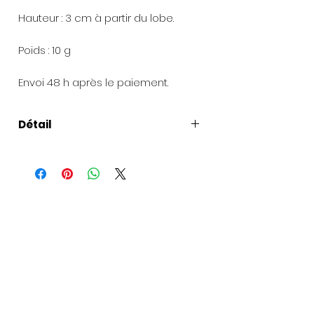
Hauteur : 3 cm à partir du lobe.
Poids : 10 g
Envoi 48 h après le paiement.
Détail
Présentation de la création
:
Chaque bijou est livré dans une
pochette en organza et une petite
boîte.
Pour les envois de cadeaux
: une
carte peut être ajoutée avec votre
texte et la commande envoyée à
la personne de votre choix. Si vous
souhaitez offrir la création, un joli
sac cadeaux peut vous être donné