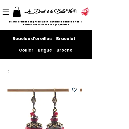
©
Le Droit à la Belle Vie
Bijoux artisanaux précieux et fantaisie réalisés à Paris
L'amour des fleurs et du graphisme
Boucles d'oreilles
Bracelet
Collier
Bague
Broche