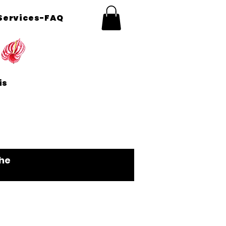
Services-FAQ
aris
he