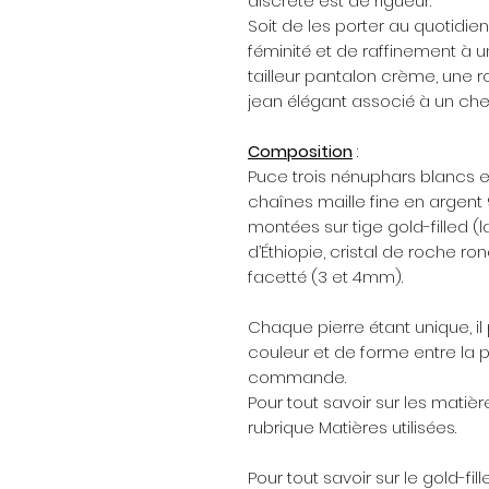
discrète est de rigueur.
Soit de les porter au quotidi
féminité et de raffinement à un
tailleur pantalon crème, une 
jean élégant associé à un che
Composition
:
Puce trois nénuphars blancs e
chaînes maille fine en argent
montées sur tige gold-filled (la
d’Éthiopie, cristal de roche r
facetté (3 et 4mm).
Chaque pierre étant unique, il
couleur et de forme entre la p
commande.
Pour tout savoir sur les matièr
rubrique Matières utilisées.
Pour tout savoir sur le gold-fil