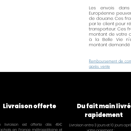
Les envois dan
Européenne peuven
de douane. Ces fra
par le client pour r
transporteur. Ces f
montant de votre c
à la Belle Vie n
montant demandé p
Remboursement de com
après vente
Livraison offerte
Du fait main livré
rapidement
a livraison est offerte dès 49€
Livraison entre 3 jours et 10 jours apr
'achats en France métropolitaine et
votre paiement :