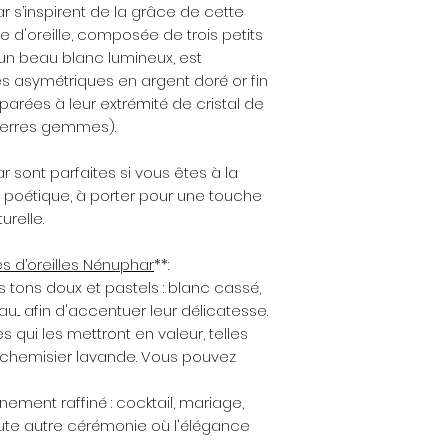
r s’inspirent de la grâce de cette
argent, plaqué or,
uce d'oreille, composée de trois petits
ont tendance à se t
'un beau blanc lumineux, est
de l’air, de l’acidi
asymétriques en argent doré or fin
abrasifs, les produ
arées à leur extrémité de cristal de
parfum, etc.). Pour
pensez à retirer vo
pierres gemmes).
des produits ména
parfum ou de la c
r sont parfaites si vous êtes à la
avant de mettre vo
t poétique, à porter pour une touche
bijou dans le bain
urelle.
vos activités spor
portez pas, rangez
 d’oreilles Nénuphar
**:
sec et à l'abri de 
 tons doux et pastels : blanc cassé,
hermétique, du pap
au... afin d'accentuer leur délicatesse.
ne pas trop mélan
s qui les mettront en valeur, telles
l'argent, etc.).
chemisier lavande. Vous pouvez
Une lingette de 
or vous est offerte.
énement raffiné : cocktail, mariage,
d'oxydation qui terni
te autre cérémonie où l'élégance
frottez tout douce