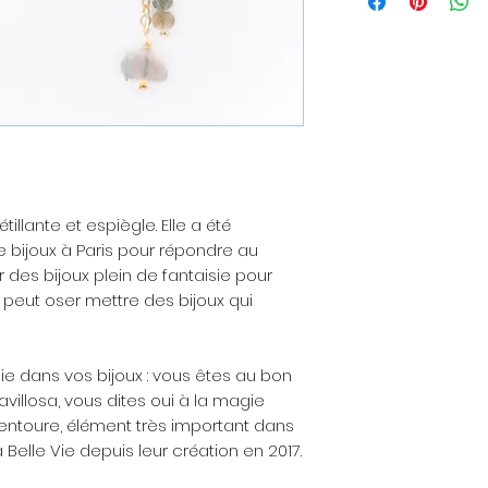
livré dans une po
petite boîte à bijo
Pour les envois 
être ajoutée avec
envoyée à la perso
souhaitez offrir la
peut vous être don
commande).
tillante et espiègle. Elle a été
Les matières
: Les
e bijoux à Paris pour répondre au
nickel, sans plomb
ir des bijoux plein de fantaisie pour
la plupart des alle
 peut oser mettre des bijoux qui
A propos de la bo
réalisée à l'atelier
ie dans vos bijoux : vous êtes au bon
d'envoi est de 48
avillosa, vous dites oui à la magie
paiement. N'hésite
 entoure, élément très important dans
pour toute demand
la Belle Vie depuis leur création en 2017.
Rappel d’entretie