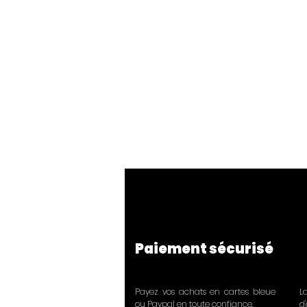
Paiement sécurisé
Payez vos achats en cartes bleue
L
ou Paypal en toute confiance.
d