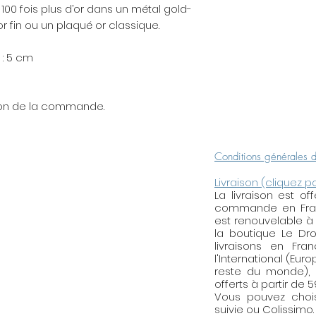
à 100 fois plus d’or dans un métal gold-
or fin ou un plaqué or classique.
 : 5 cm
tion de la commande.
Conditions générales 
Livraison (cliquez p
La livraison est o
commande en Franc
est renouvelable à
la boutique Le Droi
livraisons en Fra
l'International (Eur
reste du monde), l
offerts à partir de 
Vous pouvez choisi
suivie ou Colissimo.