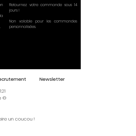
en
Retournez votre commande sous 14
jours !
la
Non valable pour les commandes
.
personnalisées.
ecrutement
Newsletter
.21
ife ©
ire un coucou !