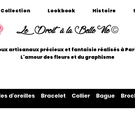
Collection
Lookbook
Histoire
©
Le Droit à la Belle Vie
oux artisanaux précieux et fantaisie réalisés à P
L'amour des fleurs et du graphisme
les d'oreilles
Bracelet
Collier
Bague
Broc