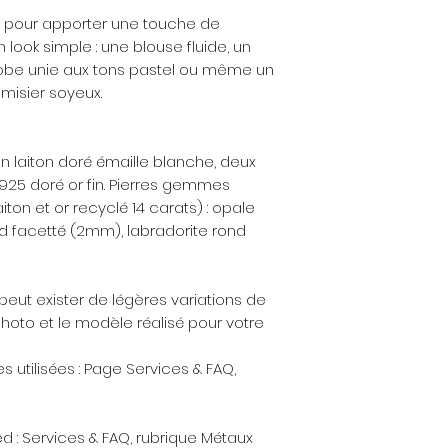
votre bijou avec la
en pour apporter une touche de
peut également at
 look simple : une blouse fluide, un
rayures.
robe unie aux tons pastel ou même un
misier soyeux.
n laiton doré émaille blanche, deux
 925 doré or fin. Pierres gemmes
iton et or recyclé 14 carats) : opale
ond facetté (2mm), labradorite rond
 peut exister de légères variations de
hoto et le modèle réalisé pour votre
es utilisées : Page Services & FAQ,
led : Services & FAQ, rubrique Métaux