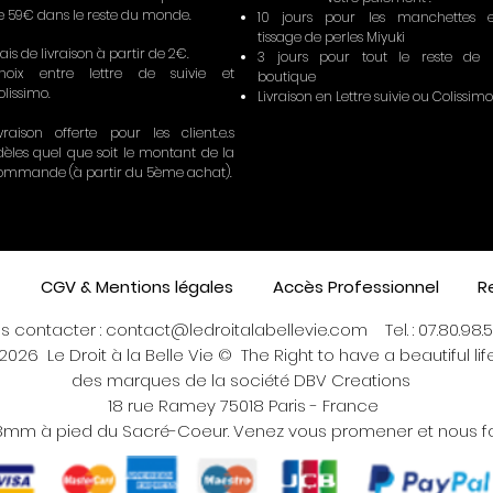
e 59€ dans le reste du monde.
10 jours pour les manchettes 
tissage de perles Miyuki
ais de livraison à partir de 2€.
3 jours pour tout le reste de 
hoix entre lettre de suivie et
boutique
olissimo.
Livraison en Lettre suivie ou Colissimo
ivraison offerte pour les client.e.s
idèles quel que soit le montant de la
ommande (à partir du 5ème achat).
CGV & Mentions légales
Accès Professionnel
R
s contacter :
contact@ledroitalabellevie.com
Tel. :
07.80.98.51
2026 Le Droit à la Belle Vie © The Right to have a beautiful l
des marques de la société DBV Creations
18 rue Ramey 75018 Paris - France
8mm à pied du Sacré-Coeur. Venez vous promener et nous fa