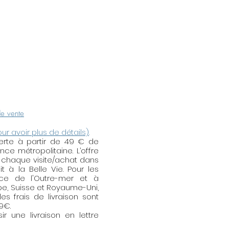
de vente
our avoir plus de détails)
.
fferte à partir de 49 € de
e métropolitaine. L’offre
 chaque visite/achat dans
t à la Belle Vie. Pour les
nce de l'Outre-mer et à
ope, Suisse et Royaume-Uni,
es frais de livraison sont
59€.
r une livraison en lettre