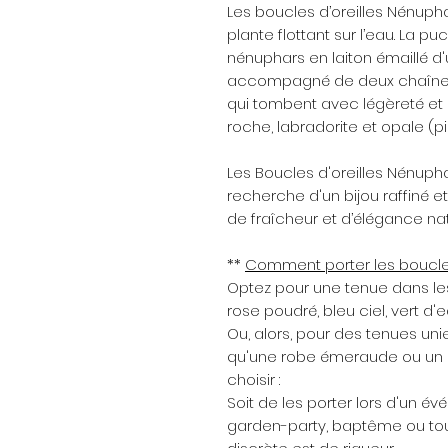
Les boucles d’oreilles Nénupha
plante flottant sur l’eau. La p
nénuphars en laiton émaillé d
accompagné de deux chaînes 
qui tombent avec légèreté et p
roche, labradorite et opale (
Les Boucles d'oreilles Nénupha
recherche d'un bijou raffiné e
de fraîcheur et d’élégance nat
**
Comment porter les boucles
Optez pour une tenue dans les
rose poudré, bleu ciel, vert d'e
Ou, alors, pour des tenues unie
qu'une robe émeraude ou un 
choisir :
Soit de les porter lors d'un év
garden-party, baptême ou tou