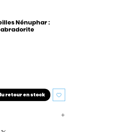
eilles Nénuphar :
 labradorite
du retour en stock
a création
: Chaque bijou est