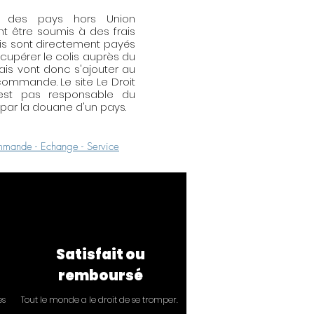
s des pays hors Union
t être soumis à des frais
is sont directement payés
écupérer le colis auprès du
rais vont donc s'ajouter au
ommande. Le site Le Droit
'est pas responsable du
ar la douane d'un pays.
mande - Echange - Service
Satisfait ou
remboursé
ès
Tout le monde a le droit de se tromper.