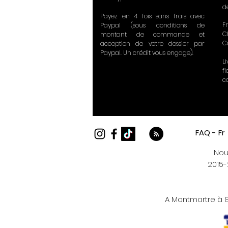
d
Payez en 4 fois sans frais avec
Fr
Paypal (sous conditions de
C
montant de commande et
C
acception de votre dossier par
Paypal. Un crédit vous engage).
L
f
c
FAQ - Fr
Nou
2015-
A Montmartre à 