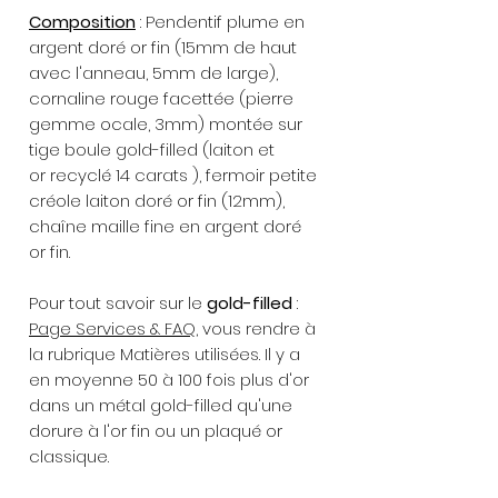
Composition
: Pendentif plume en
argent doré or fin (15mm de haut
avec l'anneau, 5mm de large),
cornaline rouge facettée (pierre
gemme ocale, 3mm) montée sur
tige boule gold-filled (laiton et
or recyclé 14 carats ), fermoir petite
créole laiton doré or fin (12mm),
chaîne maille fine en argent doré
or fin.
Pour tout savoir sur le
gold-filled
:
Page Services & FAQ
, vous rendre à
la rubrique Matières utilisées. Il y a
en moyenne 50 à 100 fois plus d'or
dans un métal gold-filled qu'une
dorure à l'or fin ou un plaqué or
classique.