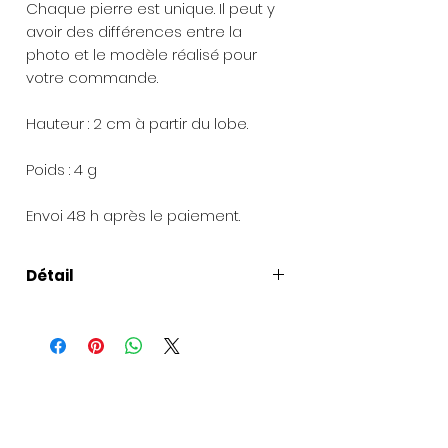
Chaque pierre est unique. Il peut y
avoir des différences entre la
photo et le modèle réalisé pour
votre commande.
Hauteur : 2 cm à partir du lobe.
Poids : 4 g
Envoi 48 h après le paiement.
Détail
Présentation de la création
:
Chaque bijou est livré dans une
pochette en organza et une petite
boîte à bijoux.
Pour les envois de cadeaux
: une
carte peut être ajoutée avec votre