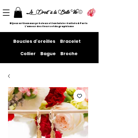
©
Le Droit à la Belle Vie
Bijoux artisanaux précieux et fantaisie réalisés à Paris
L'amour des fleurs et du graphisme
Boucles d'oreilles
Bracelet
Collier
Bague
Broche