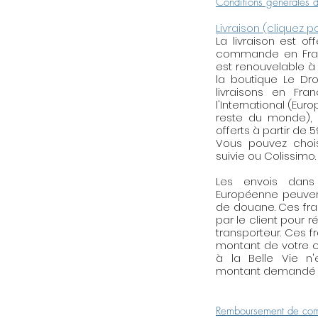
Conditions générales 
or vous est offerte.
d'oxydation qui terni
Livraison (cliquez p
La livraison est o
frottez tout douce
commande en Franc
votre bijou avec la
est renouvelable à
peut également at
la boutique Le Droi
rayures.
livraisons en Fra
l'International (Eur
reste du monde), l
offerts à partir de 
Vous pouvez choisi
suivie ou Colissimo.
Les envois dan
Européenne peuven
de douane. Ces fra
par le client pour r
transporteur. Ces f
montant de votre c
à la Belle Vie n
montant demandé p
Remboursement de com