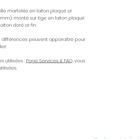
paiement. N'hésite
pour toute demand
lle martelée en laiton plaqué or
3mm), monté sur tige en laiton plaqué
Rappel d’entretie
aiton doré or fin.
argent, plaqué or
tendance à se terni
s différences peuvent apparaître pour
l’air, de l’acidité d
er.
abrasifs, les produ
parfum, etc.). Pour
s utilisées :
Page Services & FAQ
, vous
pensez à retirer vo
ilisées.
des produits ména
parfum ou de la c
avant de mettre vo
bijou dans le bain
vos activités spor
portez pas, rangez
sec et à l'abri de 
hermétique, du pap
ne pas trop mélan
l'argent, etc.).
Une lingette de 