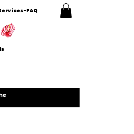
Services-FAQ
aris
he