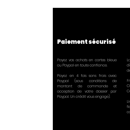
Paiement sécurisé
Payez vos achats en cartes bleue
L
ou Paypal en toute confiance.
d
d
Payez en 4 fois sans frais avec
Fr
Paypal (sous conditions de
C
montant de commande et
C
acception de votre dossier par
Paypal. Un crédit vous engage).
L
f
c