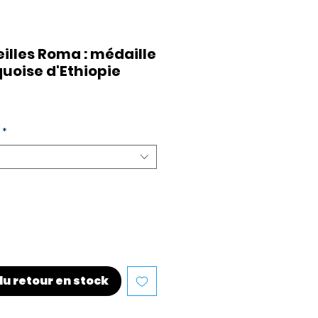
eilles Roma : médaille
quoise d'Ethiopie
*
du retour en stock