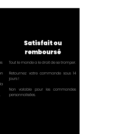
Satisfait ou
remboursé
ès
Tout le monde a le droit de se tromper.
en
Retournez votre commande sous 14
jours !
la
Non valable pour les commandes
.
personnalisées.