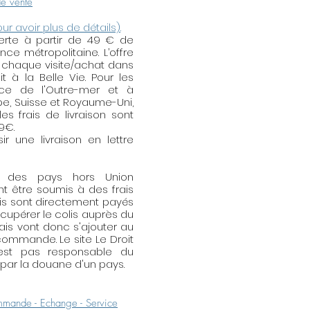
de vente
 Elle enlèvera la fine pellicule
t votre bijou. Utilisation :
our avoir plus de détails)
.
fferte à partir de 49 € de
ment la partie métallique de
e métropolitaine. L’offre
 lingette de nettoyage. Elle
 chaque visite/achat dans
ténuer (légèrement) les fines
t à la Belle Vie. Pour les
nce de l'Outre-mer et à
ope, Suisse et Royaume-Uni,
es frais de livraison sont
59€.
r une livraison en lettre
s des pays hors Union
t être soumis à des frais
is sont directement payés
écupérer le colis auprès du
rais vont donc s'ajouter au
ommande. Le site Le Droit
'est pas responsable du
ar la douane d'un pays.
mande - Echange - Service