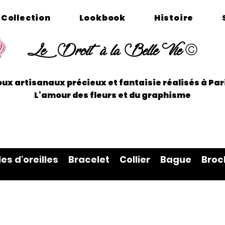
Collection
Lookbook
Histoire
©
Le Droit à la Belle Vie
oux artisanaux précieux et fantaisie réalisés à P
L'amour des fleurs et du graphisme
les d'oreilles
Bracelet
Collier
Bague
Broc