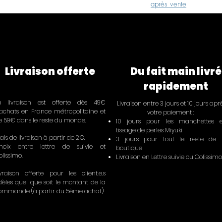
après vente
Livraison offerte
Du fait main livré
rapidement
a livraison est offerte dès 49€
Livraison entre 3 jours et 10 jours apr
'achats en France métropolitaine et
votre paiement :
e 59€ dans le reste du monde.
10 jours pour les manchettes 
tissage de perles Miyuki
ais de livraison à partir de 2€.
3 jours pour tout le reste de 
hoix entre lettre de suivie et
boutique
olissimo.
Livraison en Lettre suivie ou Colissimo
ivraison offerte pour les client.e.s
idèles quel que soit le montant de la
ommande (à partir du 5ème achat).