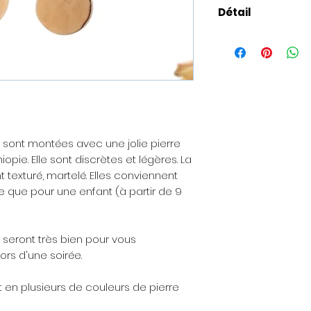
Détail
Présentation de l
livré dans une po
petite boîte à bijo
Pour les envois 
être ajoutée avec
envoyée à la perso
e sont montées avec une jolie pierre
souhaitez offrir la
opie. Elle sont discrètes et légères. La
peut vous être don
commande).
 texturé, martelé. Elles conviennent
 que pour une enfant (à partir de 9
Les matières
: Les
nickel, sans plomb
la plupart des alle
e seront très bien pour vous
rs d'une soirée.
A propos de la bo
réalisée à l'atelier
t en plusieurs de couleurs de pierre
d'envoi est de 48