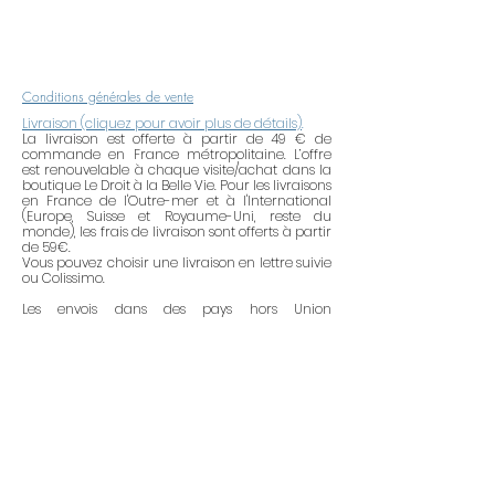
ménagers. Après avoir mis du
parfum ou de la crème, attendre 2
à 5 minutes avant de mettre votre
bijou. Ne portez pas votre bijou
Conditions générales de vente
dans le bain, la piscine, la mer ou
Livraison (cliquez pour avoir plus de détails)
.
pendant vos activités sportives.
La livraison est offerte à partir de 49 € de
commande en France métropolitaine. L’offre
Lorsque vous ne les portez pas,
est renouvelable à chaque visite/achat dans la
rangez vos bijoux dans un endroit
boutique Le Droit à la Belle Vie. Pour les livraisons
en France de l'Outre-mer et à l'International
sec et à l'abri de l'air (dans une
(Europe, Suisse et Royaume-Uni, reste du
boîte hermétique, du papier de
monde), les frais de livraison sont offerts à partir
de 59€.
soie, etc.). Essayez de ne pas trop
Vous pouvez choisir une livraison en lettre suivie
mélanger les métaux
ou Colissimo.
(l'argent avec l'argent, etc.).
Les envois dans des pays hors Union
Européenne peuvent être soumis à des frais de
Une lingette de nettoyage
pour
douane. Ces frais sont directement payés par le
l'or et le plaqué or vous est offerte.
client pour récupérer le colis auprès du
transporteur. Ces frais vont donc s'ajouter au
Elle enlèvera la fine pellicule
montant de votre commande. Le site Le Droit à
d'oxydation qui ternit votre bijou.
la Belle Vie n'est pas responsable du montant
demandé par la douane d'un pays.
Utilisation : frottez tout doucement
Remboursement de commande - Echange - Service
la partie métallique de votre bijou
après vente
avec la lingette de nettoyage. Elle