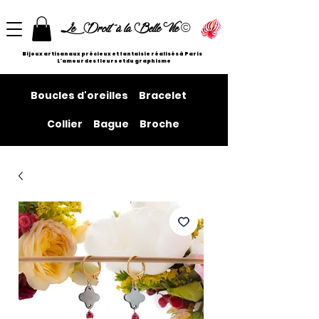
©
Le Droit à la Belle Vie
Bijoux artisanaux précieux et fantaisie réalisés à Paris
L'amour des fleurs et du graphisme
Boucles d'oreilles
Bracelet
Collier
Bague
Broche