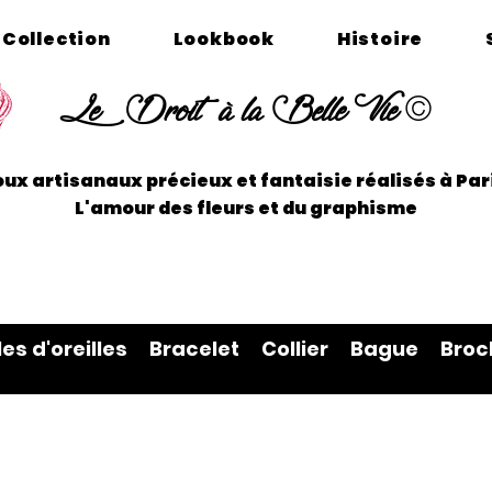
Collection
Lookbook
Histoire
©
Le Droit à la Belle Vie
oux artisanaux précieux et fantaisie réalisés à P
L'amour des fleurs et du graphisme
les d'oreilles
Bracelet
Collier
Bague
Broc