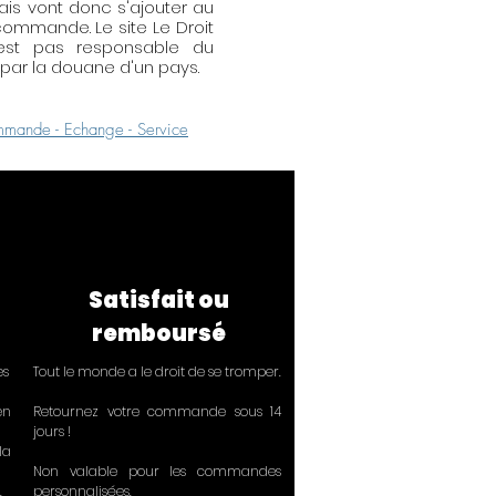
rais vont donc s'ajouter au
ommande. Le site Le Droit
'est pas responsable du
ar la douane d'un pays.
mande - Echange - Service
Satisfait ou
remboursé
ès
Tout le monde a le droit de se tromper.
en
Retournez votre commande sous 14
jours !
la
Non valable pour les commandes
.
personnalisées.