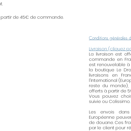
ne pas trop mélan
t.
le laiton, etc.).
s à partir de 45€ de commande.
Conditions générales 
Livraison (cliquez p
La livraison est o
commande en Franc
est renouvelable à
la boutique Le Droi
livraisons en Fra
l'International (Eur
reste du monde), l
offerts à partir de 
Vous pouvez choisi
suivie ou Colissimo.
Les envois dan
Européenne peuven
de douane. Ces fra
par le client pour r