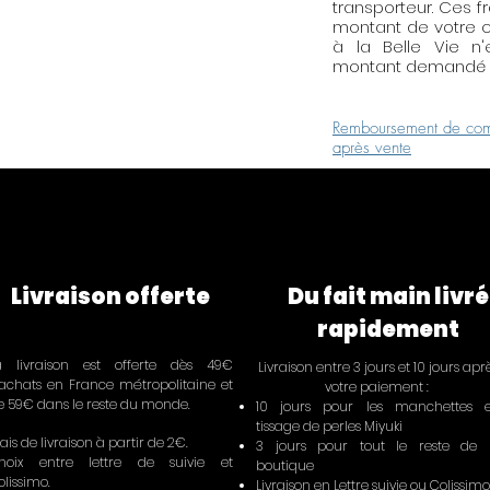
transporteur. Ces f
montant de votre c
à la Belle Vie n
montant demandé p
Remboursement de com
après vente
Livraison offerte
Du fait main livré
rapidement
a livraison est offerte dès 49€
Livraison entre 3 jours et 10 jours apr
'achats en France métropolitaine et
votre paiement :
e 59€ dans le reste du monde.
10 jours pour les manchettes 
tissage de perles Miyuki
ais de livraison à partir de 2€.
3 jours pour tout le reste de 
hoix entre lettre de suivie et
boutique
olissimo.
Livraison en Lettre suivie ou Colissimo