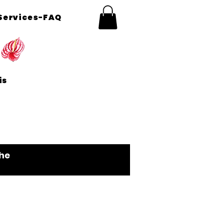
Services-FAQ
aris
he