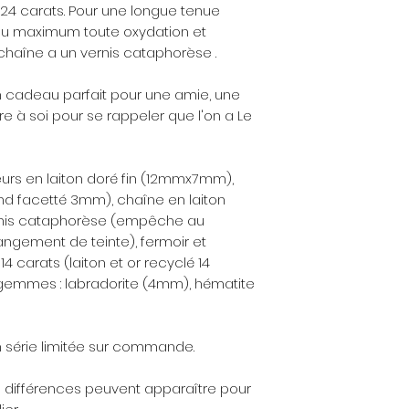
poli avec des prod
n 24 carats. Pour une longue tenue
bijouterie.
u maximum toute oxydation et
chaîne a un vernis cataphorèse .
Pour tout savoir sur
ici
(Service & FAQ, 
n cadeau parfait pour une amie, une
e à soi pour se rappeler que l'on a Le
A propos de la bo
réalisée à l'atelier
d'envoi est de 2 j
eurs en laiton doré fin (12mmx7mm),
paiement. Ce brac
nd facetté 3mm), chaîne en laiton
sur commande. Not
ernis cataphorèse (empêche au
stock à l'avance 
ngement de teinte), fermoir et
à contacter la Cr
de bijou personnal
14 carats (laiton et or recyclé 14
s gemmes : labradorite (4mm), hématite
Une lingette pour
est offerte
. Elle 
facilement votre b
 série limitée sur commande.
les bijoux en méta
palqué or ou les bij
s différences peuvent apparaître pour
doucement la part