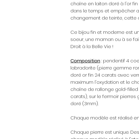
chaîne en laiton doré à l'or fi
dans le temps et empêcher a
changement de teinte, cette 
Ce bijou fin et moderne est u
soeur, une maman ou à se fair
Droit à la Belle Vie !
Composition
: pendentif 4 co
labradorite (pierre gemme ro
doré or fin 24 carats avec v
maximum l'oxydation et le cha
chaîne de rallonge gold-filled 
carats), sur le fermoir pierre
doré (3mm).
Chaque modèle est réalisé en
Chaque pierre est unique. De