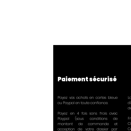
Paiement sécurisé
Payez vos achats en cartes bleue
L
ou Paypal en toute confiance.
d
d
Payez en 4 fois sans frais avec
Fr
Paypal (sous conditions de
C
montant de commande et
C
acception de votre dossier par