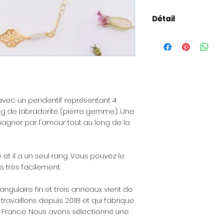
Détail
Taille
: Bracelet ré
votre taille). Chaî
Présentation de l
est livré dans un 
spécialement ada
 avec un pendentif représentant 4
Pour les envois 
 de labradorite (pierre gemme). Une
être ajoutée avec
agner par l'amour tout au long de la
envoyée à la perso
souhaitez offrir la
peut vous être don
 et il a un seul rang. Vous pouvez le
commande).
 très facilement.
Les matières
: Les
tangulaire fin et trois anneaux vient de
nickel, sans plomb 
travaillons depuis 2018 et qui fabrique
allergies. Le laiton
 France. Nous avons sélectionné une