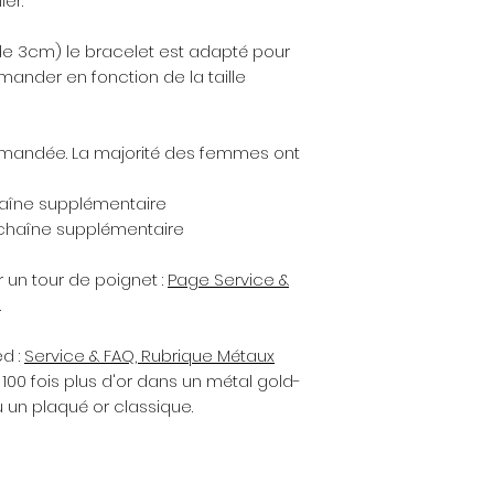
er.
avec la lingette d
également atténue
de 3cm) le bracelet est adapté pour
rayures.
ander en fonction de la taille
Rappel d’entretie
ommandée. La majorité des femmes ont
argent, plaqué or
tendance à se terni
haîne supplémentaire
l’air, de l’acidité d
 chaîne supplémentaire
abrasifs, les produ
parfum, etc.). Pour
un tour de poignet :
Page Service &
pensez à retirer vo
.
des produits ména
parfum ou de la c
ed :
Service & FAQ, Rubrique Métaux
avant de mettre vo
bijou dans le bain
 100 fois plus d'or dans un métal gold-
vos activités spor
ou un plaqué or classique.
portez pas, rangez
sec et à l'abri de 
hermétique, du pap