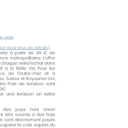
ger les métaux (le laiton avec
de vente
our avoir plus de détails)
.
fferte à partir de 49 € de
e métropolitaine. L’offre
 chaque visite/achat dans
t à la Belle Vie. Pour les
nce de l'Outre-mer et à
ope, Suisse et Royaume-Uni,
es frais de livraison sont
59€.
r une livraison en lettre
s des pays hors Union
t être soumis à des frais
is sont directement payés
écupérer le colis auprès du