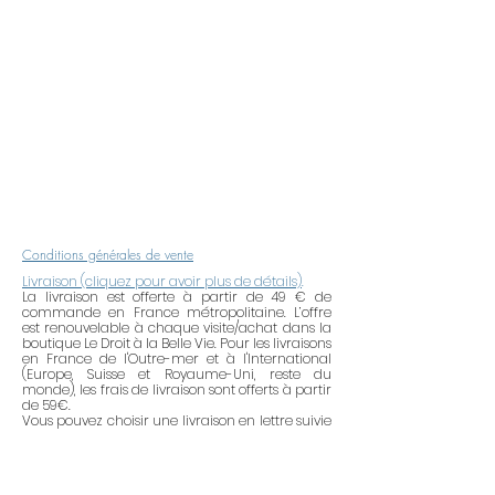
A propos de la boutique
: Chaque
création est réalisée à l'atelier à
Paris (France). Envoi 48h après le
paiement. N'hésitez pas
à contacter la Créatrice pour toute
demande de bijou personnalisé.
Rappel d’entretien
: Les bijoux en
laiton, en or, en argent, plaqué or
Conditions générales de vente
ou plaqué argent ont tendance à
Livraison (cliquez pour avoir plus de détails)
.
se ternir du fait de la pollution de
La livraison est offerte à partir de 49 € de
commande en France métropolitaine. L’offre
l’air, de l’acidité de la peau, l’eau, les
est renouvelable à chaque visite/achat dans la
produits abrasifs, les produits
boutique Le Droit à la Belle Vie. Pour les livraisons
en France de l'Outre-mer et à l'International
alcoolisés (crème, laque, parfum,
(Europe, Suisse et Royaume-Uni, reste du
etc.). Pour maintenir tout leur éclat,
monde), les frais de livraison sont offerts à partir
de 59€.
pensez à retirer vos bijoux lorsque
Vous pouvez choisir une livraison en lettre suivie
vous utilisez des produits
ou Colissimo.
ménagers. Après avoir mis du
Les envois dans des pays hors Union
Européenne peuvent être soumis à des frais de
parfum ou de la crème, attendre 2