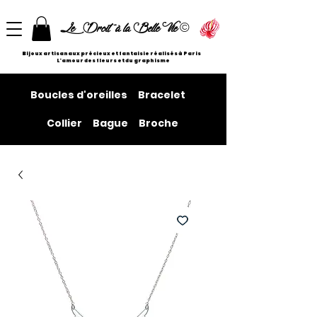
©
Le Droit à la Belle Vie
Bijoux artisanaux précieux et fantaisie réalisés à Paris
L'amour des fleurs et du graphisme
Boucles d'oreilles
Bracelet
Collier
Bague
Broche