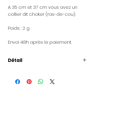
A 35 cm et 37 cm vous avez un
collier dit choker (ras-de-cou).
Poids : 2 g
Envoi 48h après le paiement.
Détail
Longueur
: Déroulé 40 cm avec le
fermoir (sans la chaîne de rallonge
de 3 cm).
Composition
: Chaîne en argent
925, rang de pierres fines (opale, 5
mm, sur 1,5 cm), pendentifs en
forme d'aile d'ange en plaqué
argent,fermoir et anneaux en
argent 925, chaîne de rallonge