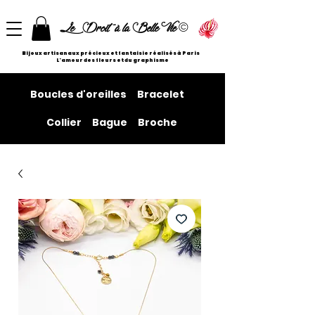
©
Le Droit à la Belle Vie
Bijoux artisanaux précieux et fantaisie réalisés à Paris
L'amour des fleurs et du graphisme
Boucles d'oreilles
Bracelet
Collier
Bague
Broche