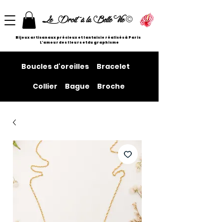
©
Le Droit à la Belle Vie
Bijoux artisanaux précieux et fantaisie réalisés à Paris
L'amour des fleurs et du graphisme
Boucles d'oreilles
Bracelet
Collier
Bague
Broche