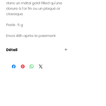
dans un métal gold-filled qu'une
dorure à l'or fin ou un plaqué or
classique.
Poids : 5 g
Envoi 48h après le paiement.
Détail
Longueur
: Longueur adaptée en
fonction de votre commande.
Chaîne de rallonge de 3 cm
Présentation du bijou
: Chaque
création est livrée dans sa boîte à
bijoux.
Pour les envois de cadeaux
: une
carte peut être ajoutée avec votre