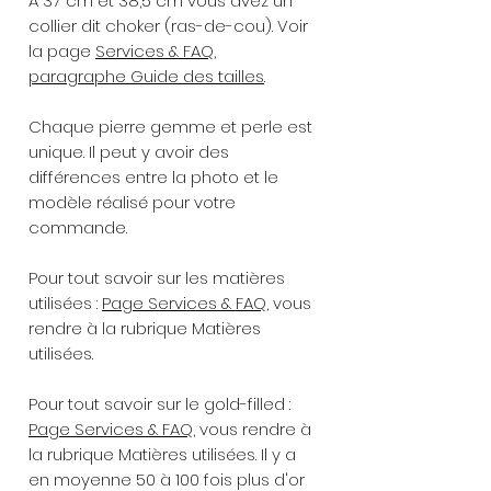
A 37 cm et 38,5 cm vous avez un
collier dit choker (ras-de-cou). Voir
la page
Services & FAQ,
paragraphe Guide des tailles
.
Chaque pierre gemme et perle est
unique. Il peut y avoir des
différences entre la photo et le
modèle réalisé pour votre
commande.
Pour tout savoir sur les matières
utilisées :
Page Services & FAQ
, vous
rendre à la rubrique Matières
utilisées.
Pour tout savoir sur le gold-filled :
Page Services & FAQ
, vous rendre à
la rubrique Matières utilisées. Il y a
en moyenne 50 à 100 fois plus d'or