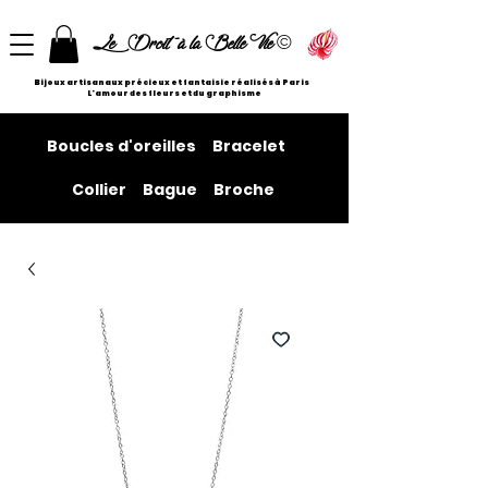
©
Le Droit à la Belle Vie
Bijoux artisanaux précieux et fantaisie réalisés à Paris
L'amour des fleurs et du graphisme
Boucles d'oreilles
Bracelet
Collier
Bague
Broche