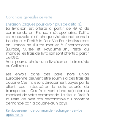
gold-plated or silver-plated tend to
tarnish because of the air pollution,
of the acidity of the skin, the water,
Conditions générales de vente
the abrasive products, the
Livraison (cliquez pour avoir plus de détails)
.
alcoholic products (cream,
La livraison est offerte à partir de 49 € de
commande en France métropolitaine. L’offre
lacquer, perfume, etc.). To maintain
est renouvelable à chaque visite/achat dans la
all their brightness, think of
boutique Le Droit à la Belle Vie. Pour les livraisons
en France de l'Outre-mer et à l'International
removing your jewellery when you
(Europe, Suisse et Royaume-Uni, reste du
use household products. Having
monde), les frais de livraison sont offerts à partir
de 59€.
put of the perfume or some
Vous pouvez choisir une livraison en lettre suivie
cream, having waited for 2 in 5
ou Colissimo.
minutes before putting your
Les envois dans des pays hors Union
Européenne peuvent être soumis à des frais de
jewellery. Do not wear your
douane. Ces frais sont directement payés par le
jewellery in the bath, the swimming
client pour récupérer le colis auprès du
transporteur. Ces frais vont donc s'ajouter au
pool, the sea or during your sports
montant de votre commande. Le site Le Droit à
activities. When you do not wear
la Belle Vie n'est pas responsable du montant
demandé par la douane d'un pays.
them, tidy up your jewellery in a dry
Remboursement de commande - Echange - Service
place and shielded from the air (in
après vente
a hermetic box, of the tissue paper,
etc.). Try not to mix too much
metals (the brass with the brass,