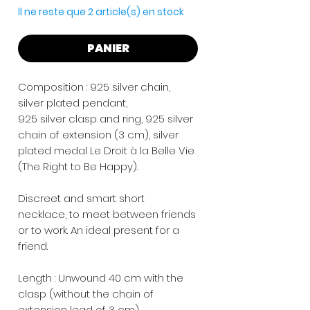
Il ne reste que 2 article(s) en stock
PANIER
Composition : 925 silver chain,
silver plated pendant,
925 silver clasp and ring, 925 silver
chain of extension (3 cm), silver
plated medal Le Droit à la Belle Vie
(The Right to Be Happy).
Discreet and smart short
necklace, to meet between friends
or to work. An ideal present for a
friend.
Length : Unwound 40 cm with the
clasp (without the chain of
extension lead of 3 cm).