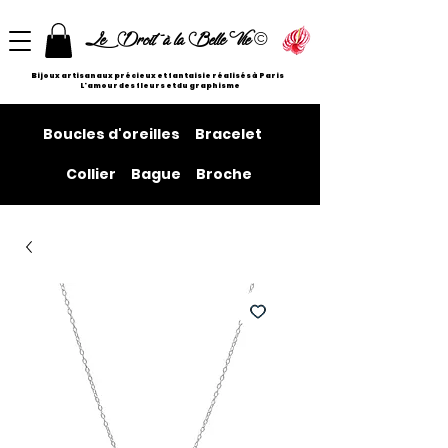
©
Le Droit à la Belle Vie
Bijoux artisanaux précieux et fantaisie réalisés à Paris
L'amour des fleurs et du graphisme
Boucles d'oreilles
Bracelet
Collier
Bague
Broche