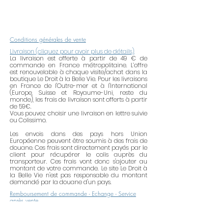
jewellery in brass, golden, silver,
gold-plated or silver-plated tend to
tarnish because of the air pollution,
of the acidity of the skin, the water,
Conditions générales de vente
the abrasive products, the
Livraison (cliquez pour avoir plus de détails)
.
alcoholic products (cream,
La livraison est offerte à partir de 49 € de
commande en France métropolitaine. L’offre
lacquer, perfume, etc.). To maintain
est renouvelable à chaque visite/achat dans la
all their brightness, think of
boutique Le Droit à la Belle Vie. Pour les livraisons
en France de l'Outre-mer et à l'International
removing your jewellery when you
(Europe, Suisse et Royaume-Uni, reste du
use household products. Having
monde), les frais de livraison sont offerts à partir
de 59€.
put of the perfume or some
Vous pouvez choisir une livraison en lettre suivie
cream, having waited for 2 in 5
ou Colissimo.
minutes before putting your
Les envois dans des pays hors Union
Européenne peuvent être soumis à des frais de
jewellery. Do not wear your
douane. Ces frais sont directement payés par le
jewellery in the bath, the swimming
client pour récupérer le colis auprès du
transporteur. Ces frais vont donc s'ajouter au
pool, the sea or during your sports
montant de votre commande. Le site Le Droit à
activities. When you do not wear
la Belle Vie n'est pas responsable du montant
demandé par la douane d'un pays.
them, tidy up your jewellery in a dry
Remboursement de commande - Echange - Service
place and shielded from the air (in
après vente
a hermetic box, of the tissue paper,
etc.). Try not to mix too much