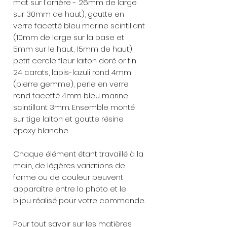
mat sur l'arrière - 26mm de large
sur 30mm de haut), goutte en
verre facetté bleu marine scintillant
(10mm de large sur la base et
5mm sur le haut, 15mm de haut),
petit cercle fleur laiton doré or fin
24 carats, lapis-lazuli rond 4mm
(pierre gemme), perle en verre
rond facetté 4mm bleu marine
scintillant 3mm. Ensemble monté
sur tige laiton et goutte résine
époxy blanche.
Chaque élément étant travaillé à la
main, de légères variations de
forme ou de couleur peuvent
apparaître entre la photo et le
bijou réalisé pour votre commande.
Pour tout savoir sur les matières