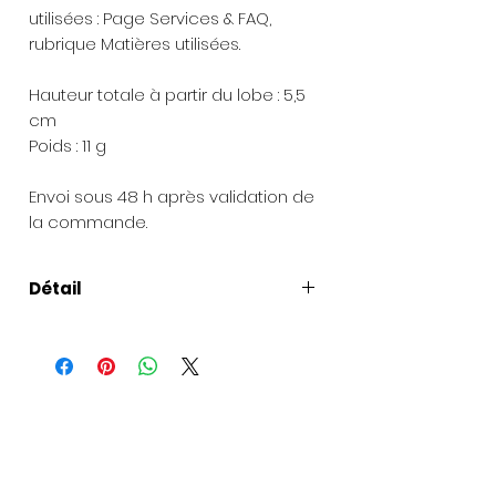
utilisées : Page Services & FAQ,
rubrique Matières utilisées.
Hauteur totale à partir du lobe : 5,5
cm
Poids : 11 g
Envoi sous 48 h après validation de
la commande.
Détail
Présentation de la création
:
Chaque bijou est livré dans une
pochette en organza et une petite
boîte à bijoux.
Pour les envois de cadeaux
: une
carte peut être ajoutée avec votre