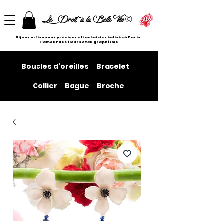
©
Le Droit à la Belle Vie
Bijoux artisanaux précieux et fantaisie réalisés à Paris
L'amour des fleurs et du graphisme
Boucles d'oreilles
Bracelet
Collier
Bague
Broche