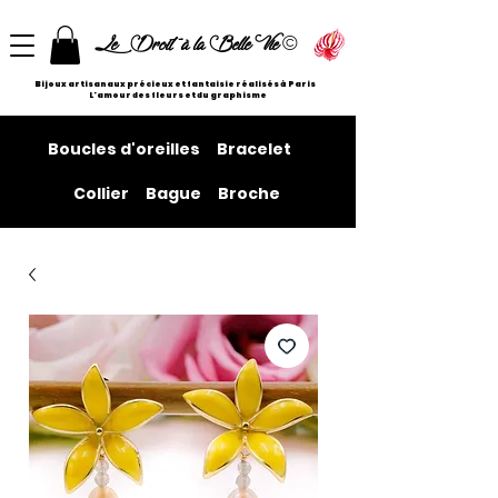
©
Le Droit à la Belle Vie
Bijoux artisanaux précieux et fantaisie réalisés à Paris
L'amour des fleurs et du graphisme
Boucles d'oreilles
Bracelet
Collier
Bague
Broche