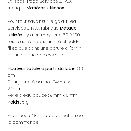
utilisées :
Page Services & FAQ
,
rubrique
Matières utilisées
.
Pour tout savoir sur le gold-filled :
Services & FAQ
, rubrique
Métaux
utilisés
.
Il y a en moyenne 50 à 100
fois plus d’or dans un métal gold-
filled que dans une dorure à l’or fin
ou un plaqué or classique.
Hauteur totale à partir du lobe
: 3,3
cm
Fleur jaune émaillée : 24mm x
24mm
Perle d'eau douce : 9mm x 6mm
Poids
: 5 g
Envoi sous 48 h après validation de
la commande.