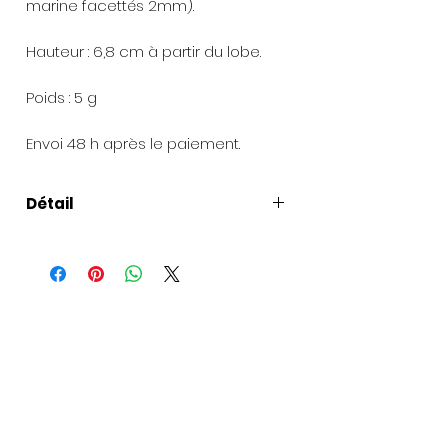
marine facettés 2mm).
Hauteur : 6,8 cm à partir du lobe.
Poids : 5 g
Envoi 48 h après le paiement.
Détail
Composition
: Pendentif épi de blé
en argent 925 (2 cm de large, 5
mm de haut), chaîne en argent
925, grenat rouge (pierre fine
facettée 2 mm et 4 mm),
dormeuse en argent 925.
Présentation de la création
:
Chaque création est livrée dans
sa boîte à bijoux.