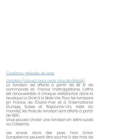
contacter la Créatrice pour toute
demande de bijou personnalisé.
Rappel d’entretien
: Les bijoux en
laiton, en or, en argent, plaqué or
ou plaqué argent ont tendance à
se ternir du fait de la pollution de
l’air, de l’acidité de la peau, l’eau, les
produits abrasifs, les produits
alcoolisés (crème, laque, parfum,
etc.). Pour maintenir tout leur éclat,
Conditions générales de vente
pensez à retirer vos bijoux lorsque
Livraison (cliquez pour avoir plus de détails)
.
vous utilisez des produits
La livraison est offerte à partir de 49 € de
commande en France métropolitaine. L’offre
ménagers. Après avoir mis du
est renouvelable à chaque visite/achat dans la
parfum ou de la crème, attendre 2
boutique Le Droit à la Belle Vie. Pour les livraisons
en France de l'Outre-mer et à l'International
à 5 minutes avant de mettre votre
(Europe, Suisse et Royaume-Uni, reste du
bijou. Ne portez pas votre bijou
monde), les frais de livraison sont offerts à partir
de 59€.
dans le bain, la piscine, la mer ou
Vous pouvez choisir une livraison en lettre suivie
pendant vos activités sportives.
ou Colissimo.
Lorsque vous ne les portez pas,
Les envois dans des pays hors Union
Européenne peuvent être soumis à des frais de
rangez vos bijoux dans un endroit