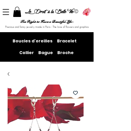
©
Le Droit à la Belle Vie
The Right to Have a Beautiful Life
©
Precious and fancy jewelry made in Paris - The love of flowers and graphics
Boucles d'oreilles
Bracelet
Collier
Bague
Broche