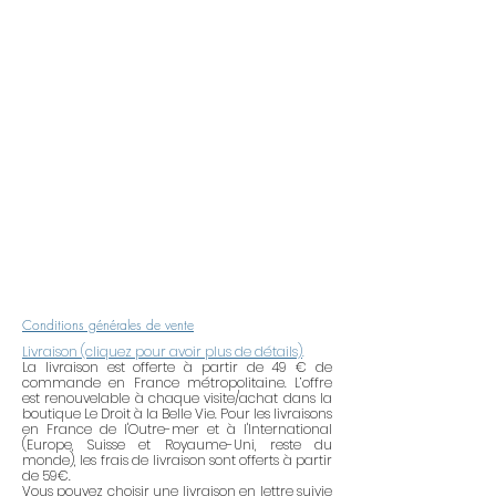
contacter la Créatrice pour toute
demande de bijou personnalisé.
Rappel d’entretien
: Les bijoux en
laiton, en or, en argent, plaqué or
ou plaqué argent ont tendance à
se ternir du fait de la pollution de
l’air, de l’acidité de la peau, l’eau, les
produits abrasifs, les produits
alcoolisés (crème, laque, parfum,
etc.). Pour maintenir tout leur éclat,
pensez à retirer vos bijoux lorsque
vous utilisez des produits
Conditions générales de vente
ménagers. Après avoir mis du
Livraison (cliquez pour avoir plus de détails)
.
parfum ou de la crème, attendre 2
La livraison est offerte à partir de 49 € de
commande en France métropolitaine. L’offre
à 5 minutes avant de mettre votre
est renouvelable à chaque visite/achat dans la
bijou. Ne portez pas votre bijou
boutique Le Droit à la Belle Vie. Pour les livraisons
en France de l'Outre-mer et à l'International
dans le bain, la piscine, la mer ou
(Europe, Suisse et Royaume-Uni, reste du
pendant vos activités sportives.
monde), les frais de livraison sont offerts à partir
de 59€.
Lorsque vous ne les portez pas,
Vous pouvez choisir une livraison en lettre suivie