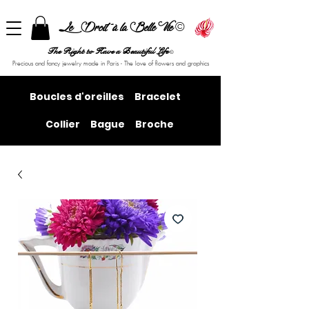
©
Le Droit à la Belle Vie
The Right to Have a Beautiful Life
©
Precious and fancy jewelry made in Paris - The love of flowers and graphics
Boucles d'oreilles
Bracelet
Collier
Bague
Broche