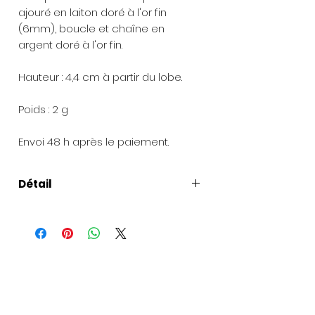
ajouré en laiton doré à l'or fin
(6mm), boucle et chaîne en
argent doré à l'or fin.
Hauteur : 4,4 cm à partir du lobe.
Poids : 2 g
Envoi 48 h après le paiement.
Détail
Composition
: Pendentif petit lotus
en laiton doré à l'or fin (6mm),
boucle et chaîne en argent doré à
l'or fin.
Présentation de la création
: Chaque création est livrée avec