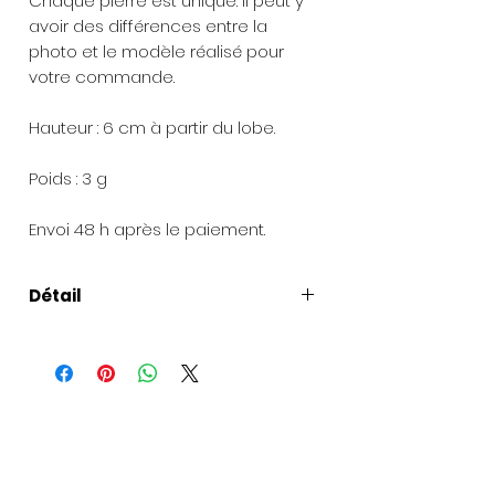
Chaque pierre est unique. Il peut y
avoir des différences entre la
photo et le modèle réalisé pour
votre commande.
Hauteur : 6 cm à partir du lobe.
Poids : 3 g
Envoi 48 h après le paiement.
Détail
Présentation de la création
:
Chaque bijou est livré dans une
pochette en organza et une petite
boîte à bijoux.
Pour les envois de cadeaux
: une
carte peut être ajoutée avec votre