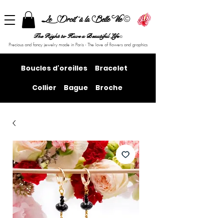
©
Le Droit à la Belle Vie
The Right to Have a Beautiful Life
©
Precious and fancy jewelry made in Paris - The love of flowers and graphics
Boucles d'oreilles
Bracelet
Collier
Bague
Broche