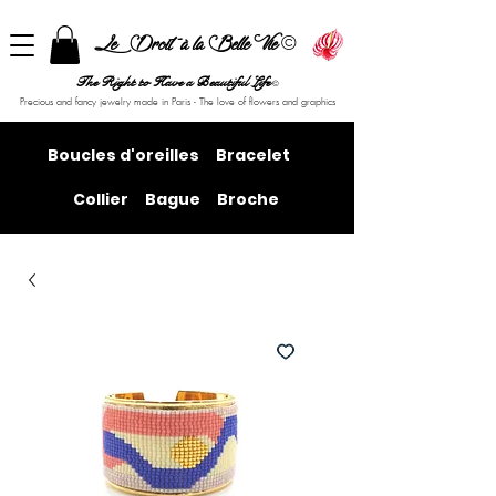
©
Le Droit à la Belle Vie
The Right to Have a Beautiful Life
©
Precious and fancy jewelry made in Paris - The love of flowers and graphics
Boucles d'oreilles
Bracelet
Collier
Bague
Broche