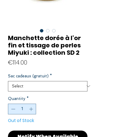
Manchette dorée à l'or
fin et tissage de perles
Miyuki : collection SD 2
Price
€114.00
Sac cadeaux (gratuit)
*
Quantity
*
Out of Stock
Notify When Available