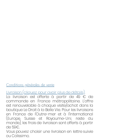
été mises au centre du tissage
pour accentuer la touche très
féminine et précieuse de ce bijou.
Chaque bijou de la collection SD
est fait en série limitée.
La recherche du graphisme, le
choix des couleurs et des
matières, le dessin du bijou, le
tissage, le polissage de ce
bracelet ont nécessité 20 heures
Conditions générales de vente
de travail.
Livraison (cliquez pour avoir plus de détails)
.
La livraison est offerte à partir de 49 € de
commande en France métropolitaine. L’offre
La Créatrice espère que la
est renouvelable à chaque visite/achat dans la
personne qui le portera aura
boutique Le Droit à la Belle Vie. Pour les livraisons
en France de l'Outre-mer et à l'International
autant de plaisir à porter ce
(Europe, Suisse et Royaume-Uni, reste du
bracelet qu'elle ai pris à l’imaginer
monde), les frais de livraison sont offerts à partir
de 59€.
puis le concevoir.
Vous pouvez choisir une livraison en lettre suivie
ou Colissimo.