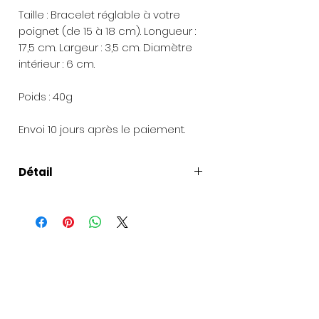
Taille : Bracelet réglable à votre
poignet (de 15 à 18 cm). Longueur :
17,5 cm. Largeur : 3,5 cm. Diamètre
intérieur : 6 cm.
Poids : 40g
Envoi 10 jours après le paiement.
Détail
Taille
: Bracelet réglable à votre
poignet (de 15 à 18 cm). Longueur :
17,5 cm. Largeur : 3,5 cm. Diamètre
intérieur : 6 cm.
Composition
: manchette en laiton
doré à l'or fin avec indication Le
Droit à le Belle Vie - Paris à