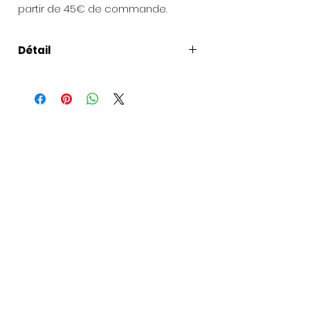
partir de 45€ de commande.
Détail
Présentation de la création
:
Chaque bijou est livré dans une
pochette en organza et une petite
boîte à bijoux.
Pour les envois de cadeaux
: une
carte peut être ajoutée avec votre
texte et la commande envoyée à
la personne de votre choix. Si vous
souhaitez offrir la création, un joli
sac cadeaux peut vous être donné
(à préciser lors de votre
commande).
Les matières
: Les apprêts sont
garantis sans nickel, sans plomb,