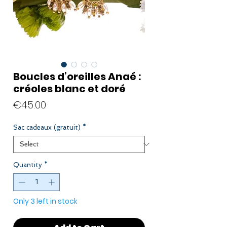
Boucles d’oreilles Anaé :
créoles blanc et doré
Price
€45.00
Sac cadeaux (gratuit)
*
Quantity
*
Only 3 left in stock