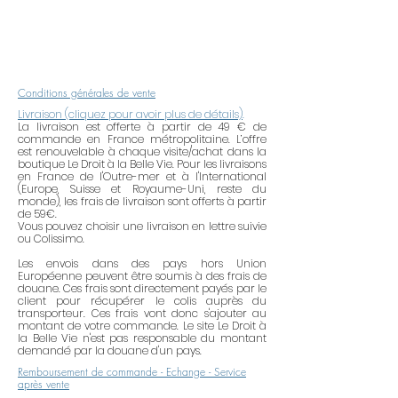
vous utilisez des produits
ménagers. Après avoir mis du
parfum ou de la crème, attendre 2
à 5 minutes avant de mettre votre
bijou. Ne portez pas votre bijou
Conditions générales de vente
dans le bain, la piscine, la mer ou
Livraison (cliquez pour avoir plus de détails)
.
pendant vos activités sportives.
La livraison est offerte à partir de 49 € de
commande en France métropolitaine. L’offre
Lorsque vous ne les portez pas,
est renouvelable à chaque visite/achat dans la
rangez vos bijoux dans un endroit
boutique Le Droit à la Belle Vie. Pour les livraisons
en France de l'Outre-mer et à l'International
sec et à l'abri de l'air (dans une
(Europe, Suisse et Royaume-Uni, reste du
boîte hermétique, du papier de
monde), les frais de livraison sont offerts à partir
de 59€.
soie, etc.). Essayez de ne pas trop
Vous pouvez choisir une livraison en lettre suivie
mélanger les métaux
ou Colissimo.
(l'argent avec l'argent, etc.).
Les envois dans des pays hors Union
Européenne peuvent être soumis à des frais de
Une lingette de nettoyage
pour
douane. Ces frais sont directement payés par le
l'or et le plaqué or vous est offerte.
client pour récupérer le colis auprès du
transporteur. Ces frais vont donc s'ajouter au
Elle enlèvera la fine pellicule
montant de votre commande. Le site Le Droit à
d'oxydation qui ternit votre bijou.
la Belle Vie n'est pas responsable du montant
demandé par la douane d'un pays.
Utilisation : frottez tout doucement
Remboursement de commande - Echange - Service
la partie métallique de votre bijou
après vente
avec la lingette de nettoyage. Elle