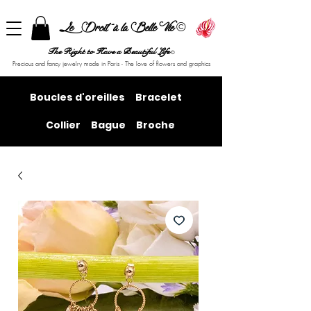
©
Le Droit à la Belle Vie
The Right to Have a Beautiful Life
©
Precious and fancy jewelry made in Paris - The love of flowers and graphics
Boucles d'oreilles
Bracelet
Collier
Bague
Broche