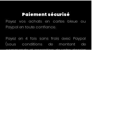
peut également atténuer
(légèrement) les fines rayures.
Paiement sécurisé
Payez vos achats en cartes bleue ou
Paypal en toute confiance.
Payez en 4 fois sans frais avec Paypal
(sous conditions de montant de
commande et acception de votre dossier
par Paypal. Un crédit vous engage).
Free delivery
From 49€ of purchases or at low prices from
3€.
Free delivery for loyal customers
(from the 5th purchase).
La livraison est offerte dès 49€ d'achats en
France métropolitaine et de 59€ dans le