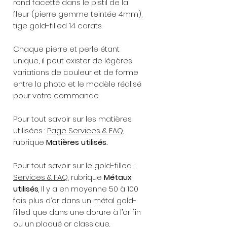
rond facetté dans le pistil de la
fleur (pierre gemme teintée 4mm),
tige gold-filled 14 carats.
Chaque pierre et perle étant
unique, il peut exister de légères
variations de couleur et de forme
entre la photo et le modèle réalisé
pour votre commande.
Pour tout savoir sur les matières
utilisées :
Page Services & FAQ
,
rubrique
Matières utilisés.
Pour tout savoir sur le gold-filled :
Services & FAQ
, rubrique
Métaux
utilisés
.
Il y a en moyenne 50 à 100
fois plus d’or dans un métal gold-
filled que dans une dorure à l’or fin
ou un plaqué or classique.