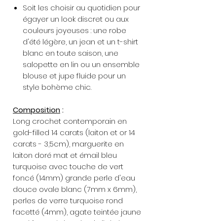
Soit les choisir au quotidien pour
égayer un look discret ou aux
couleurs joyeuses : une robe
d'été légère, un jean et un t-shirt
blanc en toute saison, une
salopette en lin ou un ensemble
blouse et jupe fluide pour un
style bohème chic.
Composition
:
Long crochet contemporain en
gold-filled 14 carats (laiton et or 14
carats - 3,5cm), marguerite en
laiton doré mat et émail bleu
turquoise avec touche de vert
foncé (14mm) grande perle d'eau
douce ovale blanc (7mm x 6mm),
perles de verre turquoise rond
facetté (4mm), agate teintée jaune