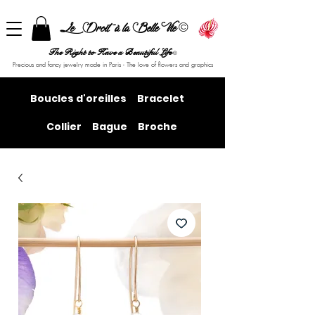
©
Le Droit à la Belle Vie
The Right to Have a Beautiful Life
©
Precious and fancy jewelry made in Paris - The love of flowers and graphics
Boucles d'oreilles
Bracelet
Collier
Bague
Broche