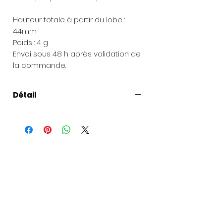
Hauteur totale à partir du lobe :
44mm
Poids : 4 g
Envoi sous 48 h après validation de
la commande.
Détail
Présentation de la création
:
Chaque bijou est livré dans une
pochette en organza et une petite
boîte à bijoux.
Pour les envois de cadeaux
: une
carte peut être ajoutée avec votre
texte et la commande envoyée à
la personne de votre choix. Si vous
souhaitez offrir la création, un joli