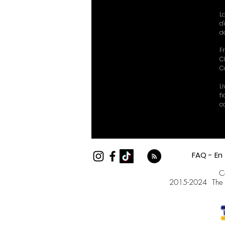
L
d
d
Fr
C
C
L
f
c
FAQ - En
C
2015-2024
The 