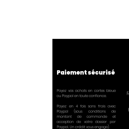
Paiement sécurisé
Payez vos achats en cartes bleue
F
ou Paypal en toute confiance.
Payez en 4 fois sans frais avec
Paypal (sous conditions de
montant de commande et
acception de votre dossier par
Paypal. Un crédit vous engage).