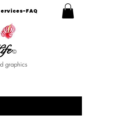
Services-FAQ
ife
©
nd graphics