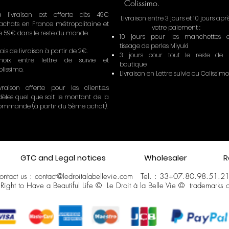
Colissimo.
a livraison est offerte dès 49€
Livraison entre 3 jours et 10 jours apr
'achats en France métropolitaine et
votre paiement :
e 59€ dans le reste du monde.
10 jours pour les manchettes 
tissage de perles Miyuki
ais de livraison à partir de 2€.
3 jours pour tout le reste de 
hoix entre lettre de suivie et
boutique
olissimo.
Livraison en Lettre suivie ou Colissimo
ivraison offerte pour les client.e.s
idèles quel que soit le montant de la
ommande (à partir du 5ème achat).
GTC and Legal notices
Wholesaler
R
ontact us :
contact@ledroitalabellevie.com
Tel. : 33+
07.80.98.51.2
Right to Have a Beautiful Life ©
Le Droit à la Belle Vie
©
trademarks 