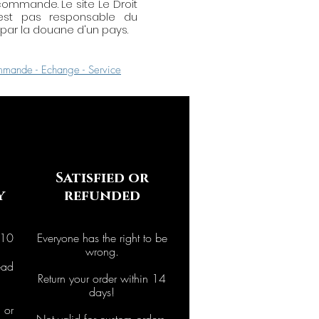
ommande. Le site Le Droit
'est pas responsable du
ar la douane d'un pays.
mande - Echange - Service
Satisfied or
y
refunded
 10
Everyone has the right to be
wrong.
ad
Return your order within 14
days!
or