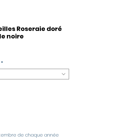
eilles Roseraie doré
lle noire
*
septembre de chaque année