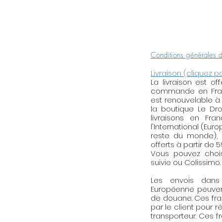
ne pas trop mélan
l'argent, etc.).
Une lingette de 
or vous est offerte.
Conditions générales 
d'oxydation qui terni
frottez tout douce
Livraison (cliquez p
votre bijou avec la
La livraison est o
peut également at
commande en Franc
est renouvelable à
rayures.
la boutique Le Droi
livraisons en Fra
l'International (Eur
reste du monde), l
offerts à partir de 
Vous pouvez choisi
suivie ou Colissimo.
Les envois dan
Européenne peuven
de douane. Ces fra
par le client pour r
transporteur. Ces f