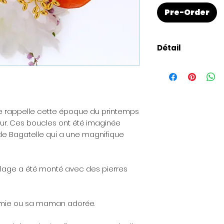
Pre-Order
Détail
Présentation de l
création est livrée
Pour les envois 
être ajoutée avec
ie rappelle cette époque du printemps
envoyée à la perso
eur. Ces boucles ont été imaginée
souhaitez offrir la
 de Bagatelle qui a une magnifique
peut vous être don
commande).
llage a été monté avec des pierres
Les matières
: Les
nickel, sans plomb
la plupart des alle
 amie ou sa maman adorée.
A propos de la bo