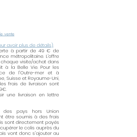
ger les métaux (l'argent avec
nettoyage
pour l'or et le plaqué
 Elle enlèvera la fine pellicule
de vente
t votre bijou. Utilisation :
ment la partie métallique de
our avoir plus de détails)
.
 lingette de nettoyage. Elle
fferte à partir de 49 € de
ténuer (légèrement) les fines
e métropolitaine. L’offre
 chaque visite/achat dans
t à la Belle Vie. Pour les
nce de l'Outre-mer et à
ope, Suisse et Royaume-Uni,
es frais de livraison sont
59€.
r une livraison en lettre
s des pays hors Union
t être soumis à des frais
is sont directement payés
écupérer le colis auprès du
rais vont donc s'ajouter au