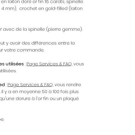
en laiton doré or fin 16 carats, spinelle
réalisée à l'atelier
4 mm), crochet en gold-filled (laiton
d'envoi est de 48
paiement. N'hésite
pour toute demand
r avec de la spinelle (pierre gemme).
Rappel d’entretie
ut y avoir des différences entre la
argent, plaqué or
our votre commande.
tendance à se terni
l’air, de l’acidité d
es utilisées
:
Page Services & FAQ
, vous
abrasifs, les produ
parfum, etc.). Pour
ilisées.
pensez à retirer vo
des produits ména
led
:
Page Services & FAQ
, vous rendre
parfum ou de la c
. Il y a en moyenne 50 à 100 fois plus
avant de mettre vo
qu'une dorure à l'or fin ou un plaqué
bijou dans le bain
vos activités spor
portez pas, rangez
e.
sec et à l'abri de 
hermétique, du pap