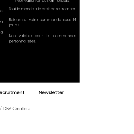
Not valid for custom orders.
Tout le monde a le droit de se tromper.
ès
Retournez votre commande sous 14
en
jours !
la
Non valable pour les commandes
personnalisées.
.
ecruitment
Newsletter
1
of DBV Creations