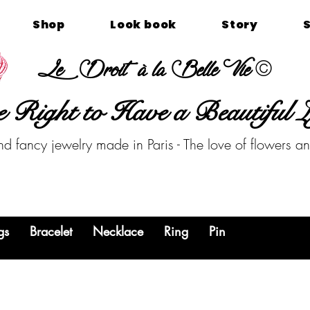
Shop
Look book
Story
©
Le Droit à la Belle Vie
 Right to Have a Beautiful L
nd fancy jewelry made in Paris - The love of flowers a
gs
Bracelet
Necklace
Ring
Pin