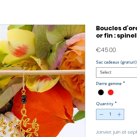
Boucles d’or
or fin : spine
Price
€45.00
Sac cadeaux (gratuit)
Select
Pierre gemme
*
Quantity
*
Janvier, juin et 