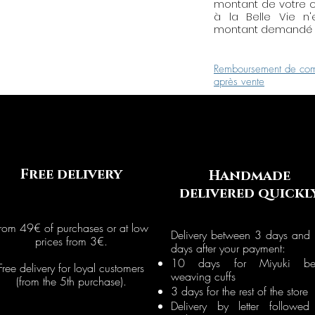
montant de votre c
à la Belle Vie n
montant demandé p
Remboursement de com
après vente
Free delivery
Handmade
delivered quickl
rom 49€ of purchases or at low
Delivery between 3 days and
prices from 3€.
days after your payment:
10 days for Miyuki be
Free delivery for loyal customers
weaving cuffs
(from the 5th purchase).
3 days for the rest of the store
Delivery by letter followed