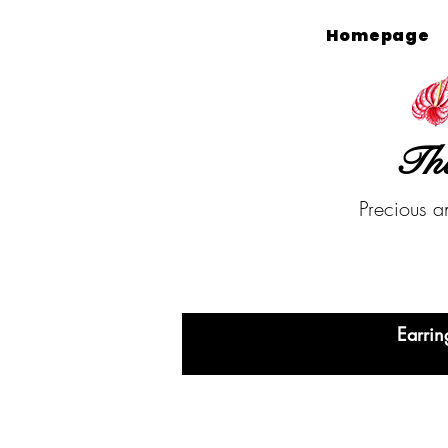
Homepage
The
Precious a
Earrin