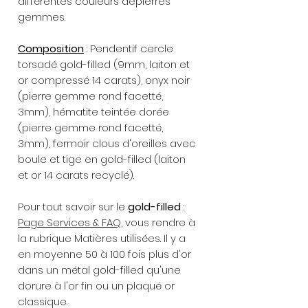
différentes couleurs depierres
gemmes.
Composition
: Pendentif cercle
torsadé gold-filled (9mm, laiton et
or compressé 14 carats), onyx noir
(pierre gemme rond facetté,
3mm), hématite teintée dorée
(pierre gemme rond facetté,
3mm), fermoir clous d'oreilles avec
boule et tige en gold-filled (laiton
et or 14 carats recyclé).
Pour tout savoir sur le
gold-filled
:
Page Services & FAQ
, vous rendre à
la rubrique Matières utilisées. Il y a
en moyenne 50 à 100 fois plus d'or
dans un métal gold-filled qu'une
dorure à l'or fin ou un plaqué or
classique.