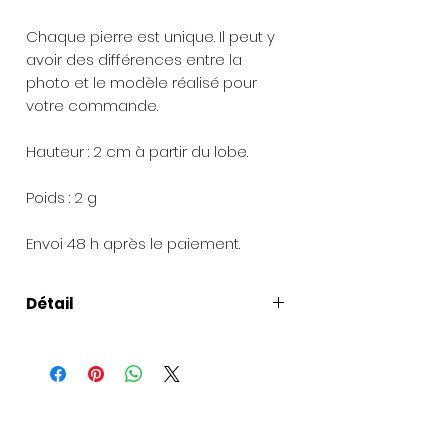
Chaque pierre est unique. Il peut y
avoir des différences entre la
photo et le modèle réalisé pour
votre commande.
Hauteur : 2 cm à partir du lobe.
Poids : 2 g
Envoi 48 h après le paiement.
Détail
Présentation de la création
:
Chaque bijou est livré dans une
pochette en organza et une petite
boîte à bijoux.