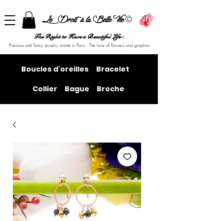
©
Le Droit à la Belle Vie
The Right to Have a Beautiful Life
©
Precious and fancy jewelry made in Paris - The love of flowers and graphics
Boucles d'oreilles
Bracelet
Collier
Bague
Broche