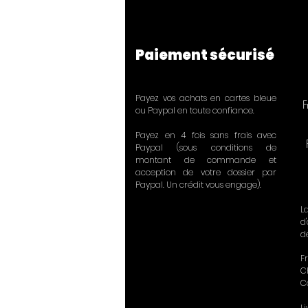
Paiement sécurisé
Payez vos achats en cartes bleue
F
ou Paypal en toute confiance.
Payez en 4 fois sans frais avec
Paypal (sous conditions de
montant de commande et
acception de votre dossier par
Paypal. Un crédit vous engage).
L
d
d
Fr
C
C
L