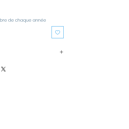
ctobre de chaque année
glable à votre poignet (choisir
ne de rallonge : 3,5cm.
a création
: Chaque bracelet
pochon et sa boîte
ptée à ce bracelet.
de cadeaux
: une carte peut
 votre texte et la commande
nne de votre choix. Si vous
 création, un joli sac cadeaux