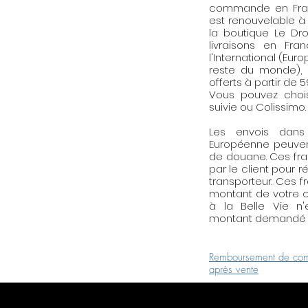
commande en Franc
est offerte. Elle v
est renouvelable à
facilement votre b
la boutique Le Droi
les bijoux en méta
livraisons en Fra
l'International (Eur
palqué or ou les bij
reste du monde), l
doucement la part
offerts à partir de 
avec la lingette d
Vous pouvez choisi
également atténue
suivie ou Colissimo.
rayures.
Les envois dan
Européenne peuven
de douane. Ces fra
par le client pour r
transporteur. Ces f
montant de votre c
à la Belle Vie n
montant demandé p
Remboursement de com
après vente