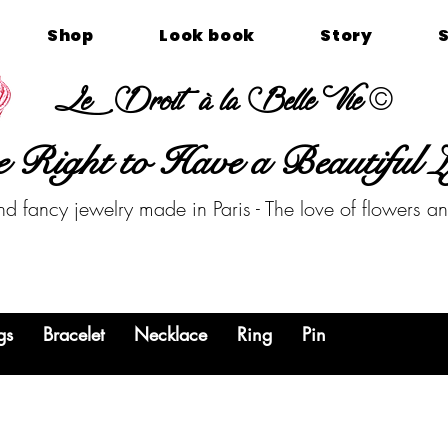
Shop
Look book
Story
©
Le Droit à la Belle Vie
 Right to Have a Beautiful L
nd fancy jewelry made in Paris - The love of flowers a
gs
Bracelet
Necklace
Ring
Pin