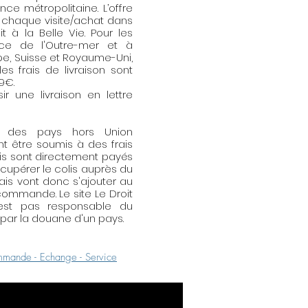
e métropolitaine. L’offre
ous permettra d'entretenir
 chaque visite/achat dans
racelet. Elle est adaptée pour
t à la Belle Vie. Pour les
ux doré comme le laiton, le
nce de l'Outre-mer et à
ope, Suisse et Royaume-Uni,
oux en or. Utilisation : frottez
es frais de livraison sont
ie métallique de votre bijou
59€.
e nettoyage. Elle peut
r une livraison en lettre
r (légèrement) les fines
s des pays hors Union
t être soumis à des frais
is sont directement payés
écupérer le colis auprès du
rais vont donc s'ajouter au
ommande. Le site Le Droit
'est pas responsable du
ar la douane d'un pays.
mande - Echange - Service