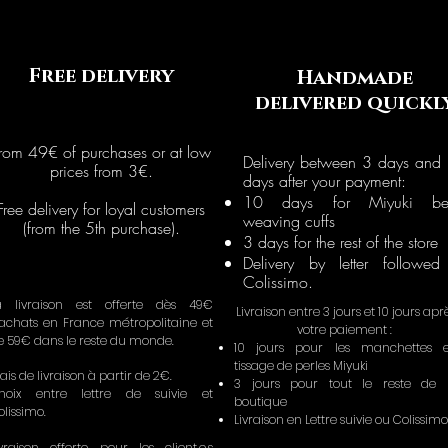
Free delivery
Handmade
delivered quickl
rom 49€ of purchases or at low
Delivery between 3 days and
prices from 3€.
days after your payment:
10 days for Miyuki be
Free delivery for loyal customers
weaving cuffs
(from the 5th purchase).
3 days for the rest of the store
Delivery by letter followed
Colissimo.
a livraison est offerte dès 49€
Livraison entre 3 jours et 10 jours apr
'achats en France métropolitaine et
votre paiement :
e 59€ dans le reste du monde.
10 jours pour les manchettes 
tissage de perles Miyuki
ais de livraison à partir de 2€.
3 jours pour tout le reste de 
hoix entre lettre de suivie et
boutique
olissimo.
Livraison en Lettre suivie ou Colissimo
ivraison offerte pour les client.e.s