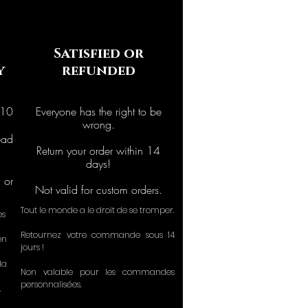
Satisfied or
y
refunded
 10
Everyone has the right to be
wrong.
ad
Return your order within 14
days!
or
Not valid for custom orders.
Tout le monde a le droit de se tromper.
ès
Retournez votre commande sous 14
en
jours !
la
Non valable pour les commandes
personnalisées.
.