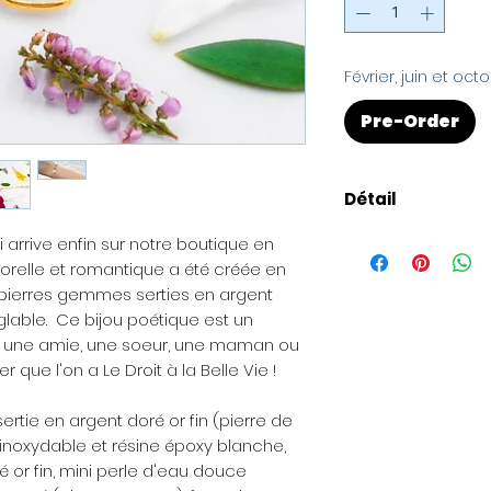
Février, juin et o
Pre-Order
Détail
Taille
: Bracelet ré
i arrive enfin sur notre boutique en
votre taille). Chaî
porelle et romantique a été créée en
s pierres gemmes serties en argent
Présentation de l
églable. Ce bijou poétique est un
est livré dans un 
 une amie, une soeur, une maman ou
spécialement ada
r que l'on a Le Droit à la Belle Vie !
Pour les envois 
rtie en argent doré or fin (pierre de
être ajoutée avec
 inoxydable et résine époxy blanche,
envoyée à la perso
 or fin, mini perle d'eau douce
souhaitez offrir la