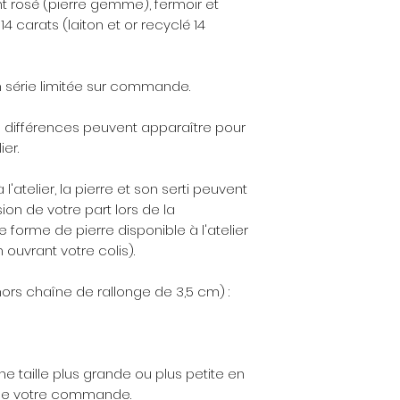
 rosé (pierre gemme), fermoir et
peut vous être don
14 carats (laiton et or recyclé 14
commande).
Les matières
: Les
 série limitée sur commande.
nickel, sans plomb 
allergies. Le laiton
s différences peuvent apparaître pour
poli avec des prod
er.
bijouterie.
Pour tout savoir sur
 l'atelier, la pierre et son serti peuvent
ici
(Service & FAQ, 
ion de votre part lors de la
orme de pierre disponible à l'atelier
A propos de la bo
 ouvrant votre colis).
réalisée à l'atelier
d'envoi est de 2 j
hors chaîne de rallonge de 3,5 cm) :
paiement. Ce brac
sur commande. Not
stock à l'avance 
à contacter la Cr
e taille plus grande ou plus petite en
de bijou personnal
 de votre commande.