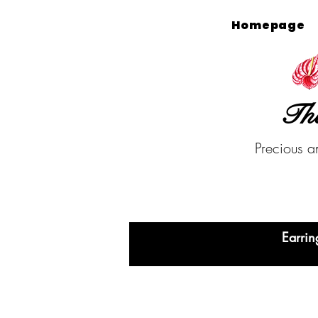
Homepage
The
Precious a
Earrin