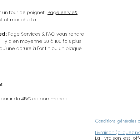
un tour de poignet :
Page Servie&
Rappel d’entretie
let et manchette.
argent, plaqué or
tendance à se terni
led
:
Page Services & FAQ
, vous rendre
l’air, de l’acidité d
. Il y a en moyenne 50 à 100 fois plus
abrasifs, les produ
qu'une dorure à l'or fin ou un plaqué
parfum, etc.). Pour
pensez à retirer vo
des produits ména
parfum ou de la c
avant de mettre vo
bijou dans le bain
t.
vos activités spor
portez pas, rangez
s à partir de 45€ de commande.
sec et à l'abri de 
hermétique, du pap
ne pas trop mélan
Conditions générales 
le laiton, etc.).
Livraison (cliquez p
La livraison est o
Une lingette pour