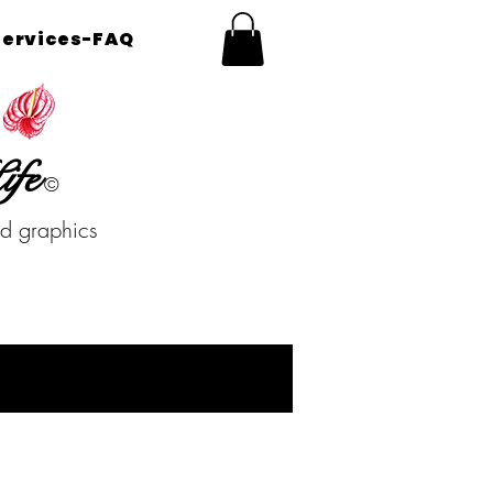
Services-FAQ
ife
©
nd graphics