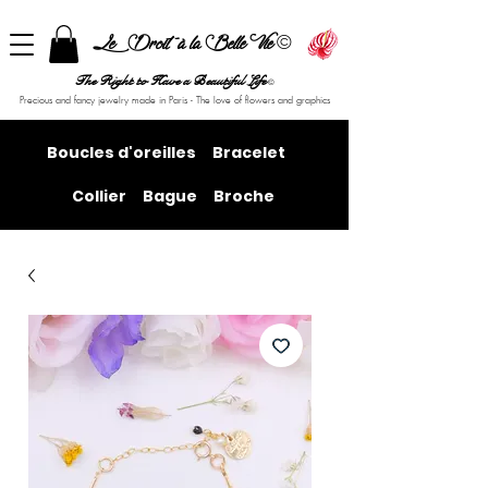
©
Le Droit à la Belle Vie
The Right to Have a Beautiful Life
©
Precious and fancy jewelry made in Paris - The love of flowers and graphics
Boucles d'oreilles
Bracelet
Collier
Bague
Broche