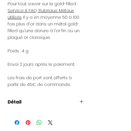
Pour tout savoir sur le gold-filled :
Service & FAQ, Rubrique Métaux
utilisés
. Il y a en moyenne 50 à 100
fois plus d'or dans un métal gold-
filled qu'une dorure à l'or fin ou un
plaqué or classique.
Poids : 4 g
Envoi 2 jours après le paiement.
Les frais de port sont offerts à
partir de 45€ de commande.
Détail
Taille
: Bracelet réglable à votre
poignet (choisir votre taille). Chaîne
de rallonge : 3 cm.