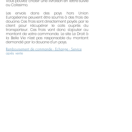
Vous pouvez choisir une livraison en lettre suivie
boîte hermétique, du papier de
ou Colissimo.
soie, etc.). Essayez de ne pas trop
Les envois dans des pays hors Union
Européenne peuvent être soumis à des frais de
mélanger les métaux (l'argent
douane. Ces frais sont directement payés par le
massif avec l'argent massif, etc.).
client pour récupérer le colis auprès du
transporteur. Ces frais vont donc s'ajouter au
montant de votre commande. Le site Le Droit à
Une lingette de nettoyage pour
la Belle Vie n'est pas responsable du montant
demandé par la douane d'un pays.
l'or et le plaqué or vous est
Remboursement de commande - Echange - Service
offerte.
Elle enlèvera la fine
après vente
pellicule d'oxydation qui ternit votre
bijou. Utilisation : frottez tout
doucement la partie métallique de
Paiement sécurisé
votre bijou avec la lingette de
Payez vos achats en cartes bleue ou
nettoyage. Elle peut également
Paypal en toute confiance.
atténuer (légèrement) les fines
rayures.
Payez en 4 fois sans frais avec Paypal
(sous conditions de montant de
commande et acception de votre dossier
par Paypal. Un crédit vous engage).