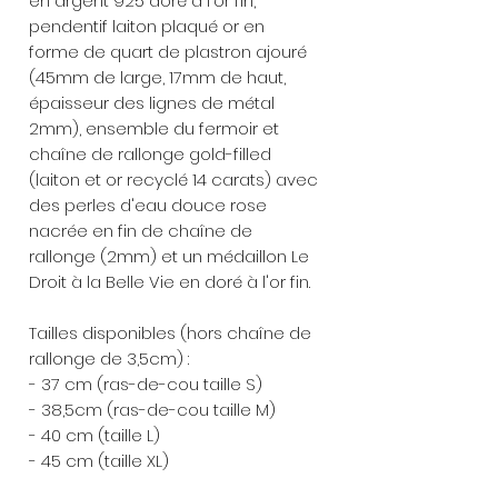
en argent 925 doré à l'or fin,
pendentif laiton plaqué or en
forme de quart de plastron ajouré
(45mm de large, 17mm de haut,
épaisseur des lignes de métal
2mm), ensemble du fermoir et
chaîne de rallonge gold-filled
(laiton et or recyclé 14 carats) avec
des perles d'eau douce rose
nacrée en fin de chaîne de
rallonge (2mm) et un médaillon Le
Droit à la Belle Vie en doré à l'or fin.
Tailles disponibles (hors chaîne de
rallonge de 3,5cm) :
- 37 cm (ras-de-cou taille S)
- 38,5cm (ras-de-cou taille M)
- 40 cm (taille L)
- 45 cm (taille XL)