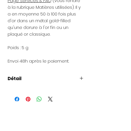
Page Services & FAQ
(vous rendre
à la rubrique Matières utilisées). Il y
a en moyenne 50 à 100 fois plus
d'or dans un métal gold-filled
qu'une dorure à l'or fin ou un
plaqué or classique.
Poids : 5 g
Envoi 48h après le paiement.
Détail
Longueur
: Longueur adaptée en
fonction de votre commande.
Chaîne de rallonge de 3,5 cm.
Présentation du bijou
: Chaque
création est livrée dans sa boîte à
bijoux.