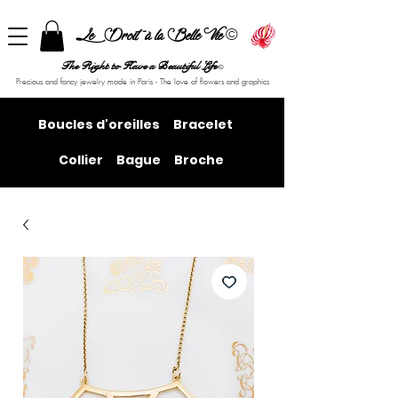
©
Le Droit à la Belle Vie
The Right to Have a Beautiful Life
©
Precious and fancy jewelry made in Paris - The love of flowers and graphics
Boucles d'oreilles
Bracelet
Collier
Bague
Broche