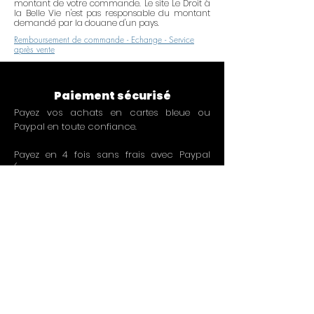
montant de votre commande. Le site Le Droit à
la Belle Vie n'est pas responsable du montant
demandé par la douane d'un pays.
Remboursement de commande - Echange - Service
après vente
Paiement sécurisé
Payez vos achats en cartes bleue ou
Paypal en toute confiance.
Payez en 4 fois sans frais avec Paypal
(sous conditions de montant de
commande et acception de votre dossier
par Paypal. Un crédit vous engage).
Free delivery
From 49€ of purchases or at low prices from
3€.