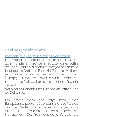
alcoolisés (crème, laque, parfum,
etc.). Pour maintenir tout leur éclat,
pensez à retirer vos bijoux lorsque
vous utilisez des produits
ménagers. Après avoir mis du
parfum ou de la crème, attendre 2
à 5 minutes avant de mettre votre
bijou. Ne portez pas votre bijou
dans le bain, la piscine, la mer ou
Conditions générales de vente
pendant vos activités sportives.
Livraison (cliquez pour avoir plus de détails)
.
Lorsque vous ne les portez pas,
La livraison est offerte à partir de 49 € de
commande en France métropolitaine. L’offre
rangez vos bijoux dans un endroit
est renouvelable à chaque visite/achat dans la
sec et à l'abri de l'air (dans une
boutique Le Droit à la Belle Vie. Pour les livraisons
en France de l'Outre-mer et à l'International
boîte hermétique, du papier de
(Europe, Suisse et Royaume-Uni, reste du
soie, etc.). Essayez de ne pas trop
monde), les frais de livraison sont offerts à partir
de 59€.
mélanger les métaux
Vous pouvez choisir une livraison en lettre suivie
(l'argent avec l'argent, etc.).
ou Colissimo.
Une lingette de nettoyage
pour
Les envois dans des pays hors Union
Européenne peuvent être soumis à des frais de
l'or et le plaqué or vous est offerte.
douane. Ces frais sont directement payés par le
client pour récupérer le colis auprès du
transporteur. Ces frais vont donc s'ajouter au