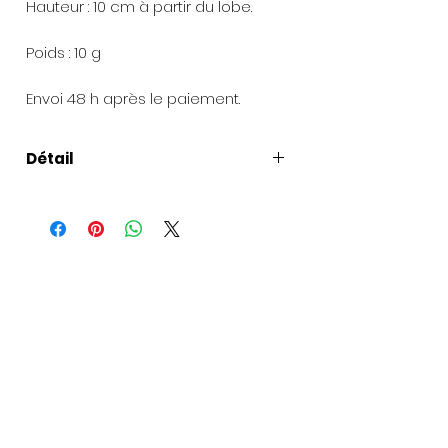
Hauteur : 10 cm à partir du lobe.
Poids : 10 g
Envoi 48 h après le paiement.
Détail
Présentation de la création
:
Chaque bijou est livré dans
une boîte à bijoux.
Pour les envois de cadeaux
: une
carte peut être ajoutée avec votre
texte et la commande envoyée à
la personne de votre choix. Si vous
souhaitez offrir la création, un joli
sac cadeaux peut vous être donné
(à préciser lors de votre
commande).