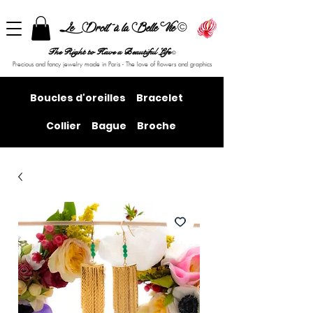
©
Le Droit à la Belle Vie
The Right to Have a Beautiful Life
©
Precious and fancy jewelry made in Paris - The love of flowers and graphics
Boucles d'oreilles
Bracelet
Collier
Bague
Broche